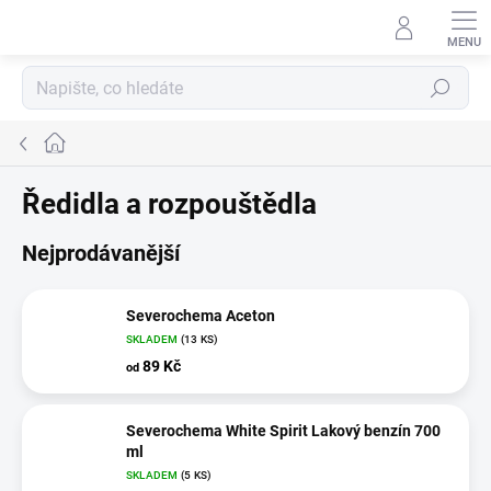
Přejít
na
obsah
Hledat
Domů
Ředidla a rozpouštědla
Nejprodávanější
Severochema Aceton
SKLADEM
(13 KS)
89 Kč
od
Severochema White Spirit Lakový benzín 700
ml
SKLADEM
(5 KS)