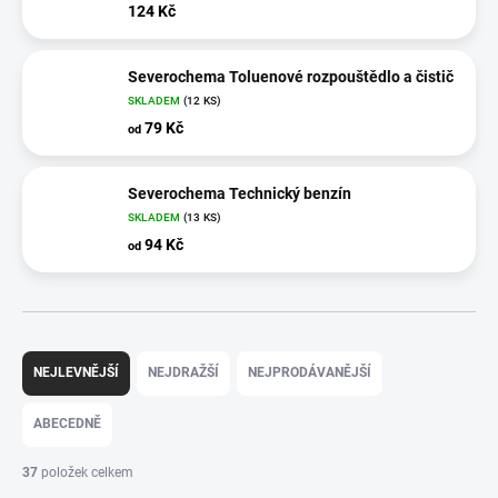
124 Kč
Severochema Toluenové rozpouštědlo a čistič
SKLADEM
(12 KS)
79 Kč
od
Severochema Technický benzín
SKLADEM
(13 KS)
94 Kč
od
Ř
a
NEJLEVNĚJŠÍ
NEJDRAŽŠÍ
NEJPRODÁVANĚJŠÍ
z
e
ABECEDNĚ
n
í
37
položek celkem
p