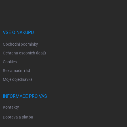
Z
a
á
c
p
í
p
a
r
t
v
í
VŠE O NÁKUPU
k
y
Obchodní podmínky
v
ý
Ochrana osobních údajů
p
i
Cookies
s
Reklamační řád
u
Moje objednávka
INFORMACE PRO VÁS
Kontakty
Doprava a platba