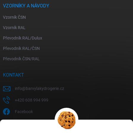
VZORNÍKY A NÁVODY
Vzorník ČSN
Vzorník RAL
Převodník RAL/Dulux
Převodník RAL/ČSN
Převodník ČSN/RAL
KONTAKT
info
@
barvylakydrogerie.cz
+420 608 994 999
Facebook