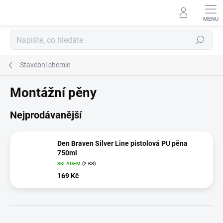
Přejít
na
obsah
Hledat
Stavební chemie
Montážní pěny
Nejprodávanější
Den Braven Silver Line pistolová PU pěna
750ml
SKLADEM
(2 KS)
169 Kč
Ř