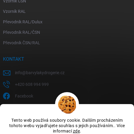
Vzorník ČSN
Vzorník RAL
Převodník RAL/Dulux
Převodník RAL/ČSN
Převodník ČSN/RAL
KONTAKT
info
@
barvylakydrogerie.cz
+420 608 994 999
Facebook
Tento web používá soubory cookie. Dalším procházením
tohoto webu vyjadřujete souhlas s jejich používáním.. Více
informací
zde
.