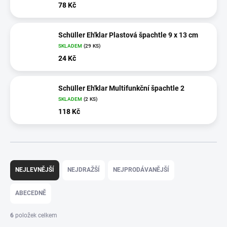
78 Kč
Schüller Eh'klar Plastová špachtle 9 x 13 cm
SKLADEM
(29 KS)
24 Kč
Schüller Eh'klar Multifunkční špachtle 2
SKLADEM
(2 KS)
118 Kč
Ř
a
NEJLEVNĚJŠÍ
NEJDRAŽŠÍ
NEJPRODÁVANĚJŠÍ
z
e
ABECEDNĚ
n
í
6
položek celkem
p