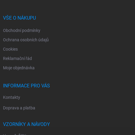
p
a
r
t
v
í
VŠE O NÁKUPU
k
y
Obchodní podmínky
v
ý
Ochrana osobních údajů
p
i
Cookies
s
Reklamační řád
u
Moje objednávka
INFORMACE PRO VÁS
Kontakty
Doprava a platba
VZORNÍKY A NÁVODY