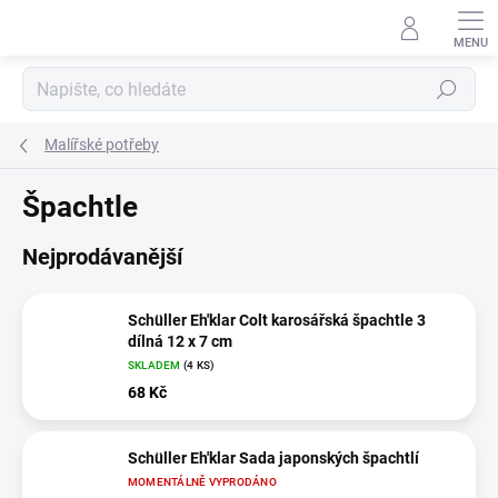
Přejít
na
obsah
Hledat
Malířské potřeby
Špachtle
Nejprodávanější
Schüller Eh'klar Colt karosářská špachtle 3
dílná 12 x 7 cm
SKLADEM
(4 KS)
68 Kč
Schüller Eh'klar Sada japonských špachtlí
MOMENTÁLNĚ VYPRODÁNO