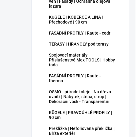
ven | Fasády | Ochranná olejová
lazura
KÜGELE | KOBERCE A LINA |
Přechodové | 90 cm
FASÁDNÍ PROFILY | Raute - cedr
TERASY | HRANOLY pod terasy
Spojovací materiály |
Příslušenstvé Mex TOOLS | Hobby
řada
FASÁDNÍ PROFILY | Raute -
thermo
OSMO - přírodní oleje | Na dřevo
uvnitř | Nábytek, stěna, strop |
Dekorační vosk - Transparentní
KÜGELE | PRAVOÚHLÉ PROFILY |
90 cm
Překližka | Nefoliovaná překližka |
Bříza exteriér