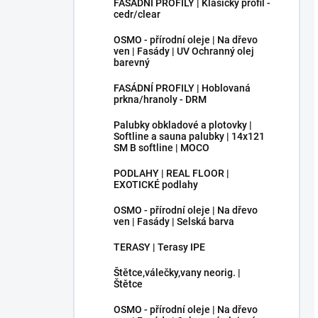
FASÁDNÍ PROFILY | Klasický profil -
cedr/clear
OSMO - přírodní oleje | Na dřevo
ven | Fasády | UV Ochranný olej
barevný
FASÁDNÍ PROFILY | Hoblovaná
prkna/hranoly - DRM
Palubky obkladové a plotovky |
Softline a sauna palubky | 14x121
SM B softline | MOCO
PODLAHY | REAL FLOOR |
EXOTICKÉ podlahy
OSMO - přírodní oleje | Na dřevo
ven | Fasády | Selská barva
TERASY | Terasy IPE
Štětce,válečky,vany neorig. |
Štětce
OSMO - přírodní oleje | Na dřevo