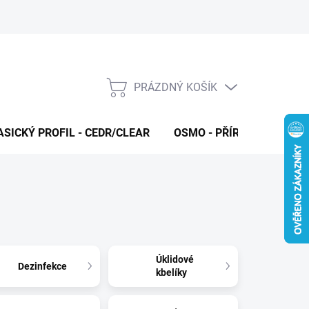
PRÁZDNÝ KOŠÍK
NÁKUPNÍ
KOŠÍK
ASICKÝ PROFIL - CEDR/CLEAR
OSMO - PŘÍRODNÍ OLEJE 
Úklidové
Dezinfekce
kbelíky