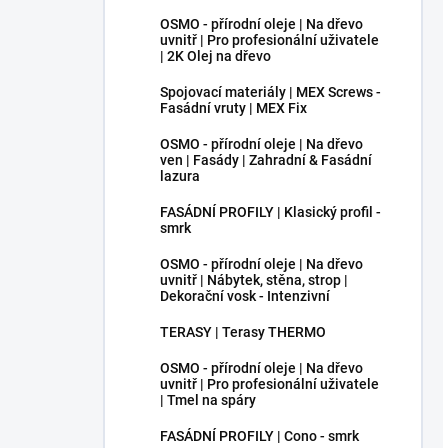
OSMO - přírodní oleje | Na dřevo
uvnitř | Pro profesionální uživatele
| 2K Olej na dřevo
Spojovací materiály | MEX Screws -
Fasádní vruty | MEX Fix
OSMO - přírodní oleje | Na dřevo
ven | Fasády | Zahradní & Fasádní
lazura
FASÁDNÍ PROFILY | Klasický profil -
smrk
OSMO - přírodní oleje | Na dřevo
uvnitř | Nábytek, stěna, strop |
Dekorační vosk - Intenzivní
TERASY | Terasy THERMO
OSMO - přírodní oleje | Na dřevo
uvnitř | Pro profesionální uživatele
| Tmel na spáry
FASÁDNÍ PROFILY | Cono - smrk