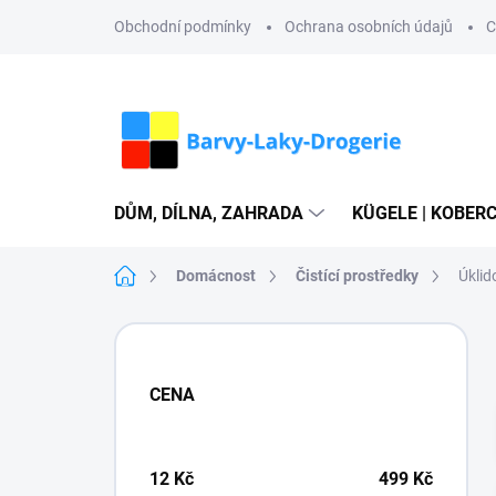
Přejít
Obchodní podmínky
Ochrana osobních údajů
C
na
obsah
DŮM, DÍLNA, ZAHRADA
KÜGELE | KOBERC
Domů
Domácnost
Čistící prostředky
Úkli
P
o
s
CENA
t
r
a
n
12
Kč
499
Kč