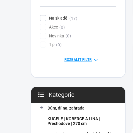
n
í
p
Na skladě
17
a
Akce
n
0
e
Novinka
0
l
Tip
0
ROZBALIT FILTR
Kategorie
Přeskočit
kategorie
Dům, dílna, zahrada
KÜGELE | KOBERCE A LINA |
Přechodové | 270 cm