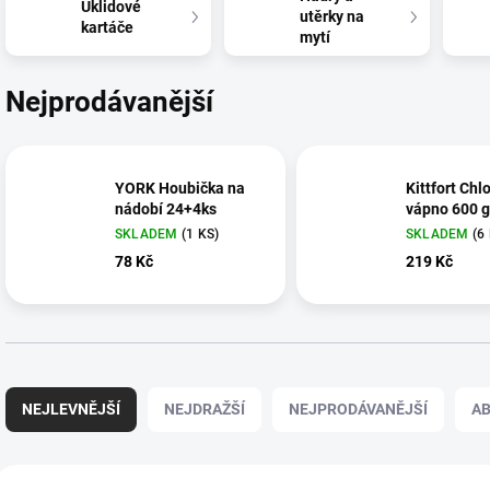
Úklidové
utěrky na
kartáče
mytí
Nejprodávanější
YORK Houbička na
Kittfort Chl
nádobí 24+4ks
vápno 600 g
SKLADEM
(1 KS)
SKLADEM
(6
78 Kč
219 Kč
Ř
a
NEJLEVNĚJŠÍ
NEJDRAŽŠÍ
NEJPRODÁVANĚJŠÍ
A
z
e
n
V