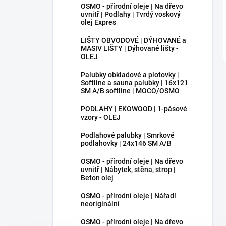
OSMO - přírodní oleje | Na dřevo
uvnitř | Podlahy | Tvrdý voskový
olej Expres
LIŠTY OBVODOVÉ | DÝHOVANÉ a
MASIV LIŠTY | Dýhované lišty -
OLEJ
Palubky obkladové a plotovky |
Softline a sauna palubky | 16x121
SM A/B softline | MOCO/OSMO
PODLAHY | EKOWOOD | 1-pásové
vzory - OLEJ
Podlahové palubky | Smrkové
podlahovky | 24x146 SM A/B
OSMO - přírodní oleje | Na dřevo
uvnitř | Nábytek, stěna, strop |
Beton olej
OSMO - přírodní oleje | Nářadí
neoriginální
OSMO - přírodní oleje | Na dřevo