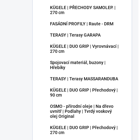
KÜGELE | PŘECHODY SAMOLEP. |
270 cm
FASÁDNÍ PROFILY | Raute - DRM
TERASY | Terasy GARAPA
KÜGELE | DUO GRIP | Vyrovnávací |
270 cm
Spojovací materiál, buzony |
Hřebíky
TERASY | Terasy MASSARANDUBA
KÜGELE | DUO GRIP | Přechodový |
90 cm
OSMO - přírodní oleje | Na dřevo
uvnitř | Podlahy | Tvrdý voskový
olej Original
KÜGELE | DUO GRIP | Přechodový |
270 cm