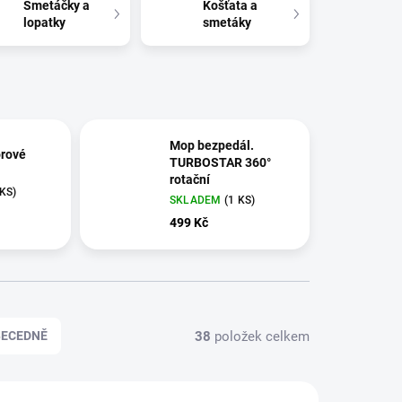
Smetáčky a
Košťata a
lopatky
smetáky
Mop bezpedál.
orové
TURBOSTAR 360°
rotační
 KS)
SKLADEM
(1 KS)
499 Kč
38
položek celkem
BECEDNĚ