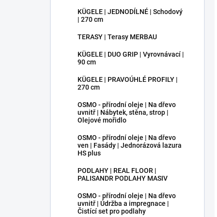
KÜGELE | JEDNODÍLNÉ | Schodový
| 270 cm
TERASY | Terasy MERBAU
KÜGELE | DUO GRIP | Vyrovnávací |
90 cm
KÜGELE | PRAVOÚHLÉ PROFILY |
270 cm
OSMO - přírodní oleje | Na dřevo
uvnitř | Nábytek, stěna, strop |
Olejové mořidlo
OSMO - přírodní oleje | Na dřevo
ven | Fasády | Jednorázová lazura
HS plus
PODLAHY | REAL FLOOR |
PALISANDR PODLAHY MASIV
OSMO - přírodní oleje | Na dřevo
uvnitř | Údržba a impregnace |
Čistící set pro podlahy