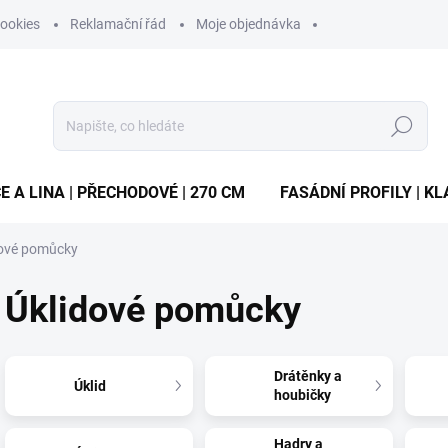
ookies
Reklamační řád
Moje objednávka
Hledat
E A LINA | PŘECHODOVÉ | 270 CM
FASÁDNÍ PROFILY | KL
dové pomůcky
Úklidové pomůcky
Drátěnky a
Úklid
houbičky
Hadry a