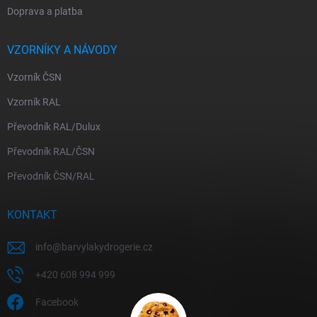
Doprava a platba
VZORNÍKY A NÁVODY
Vzorník ČSN
Vzorník RAL
Převodník RAL/Dulux
Převodník RAL/ČSN
Převodník ČSN/RAL
KONTAKT
info
@
barvylakydrogerie.cz
+420 608 994 999
Facebook