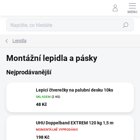
Přejít
na
obsah
Hledat
Lepidla
Montážní lepidla a pásky
Nejprodávanější
Lepicí čtverečky na palubní desku 10ks
SKLADEM
(2 KS)
48 Kč
UHU Doppelband EXTREM 120 kg 1,5 m
MOMENTÁLNĚ VYPRODÁNO
198 Kč