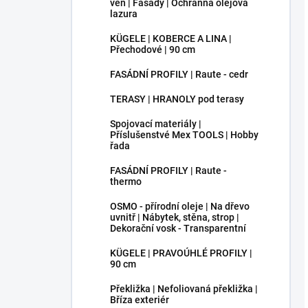
ven | Fasády | Ochranná olejová
lazura
KÜGELE | KOBERCE A LINA |
Přechodové | 90 cm
FASÁDNÍ PROFILY | Raute - cedr
TERASY | HRANOLY pod terasy
Spojovací materiály |
Příslušenstvé Mex TOOLS | Hobby
řada
FASÁDNÍ PROFILY | Raute -
thermo
OSMO - přírodní oleje | Na dřevo
uvnitř | Nábytek, stěna, strop |
Dekorační vosk - Transparentní
KÜGELE | PRAVOÚHLÉ PROFILY |
90 cm
Překližka | Nefoliovaná překližka |
Bříza exteriér