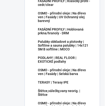
FASÁDNÍ PROFILY | Klasický profil -
cedr/clear
OSMO - přírodní oleje | Na dřevo
ven | Fasády | UV Ochranný olej
barevný
FASÁDNÍ PROFILY | Hoblovaná
prkna/hranoly - DRM
Palubky obkladové a plotovky |
Softline a sauna palubky | 14x121
SM B softline | MOCO
PODLAHY | REAL FLOOR |
EXOTICKÉ podlahy
OSMO - přírodní oleje | Na dřevo
ven | Fasády | Selská barva
TERASY | Terasy IPE
Štětce,válečky,vany neorig. |
Štětce
OSMO - přírodní oleje | Na dřevo