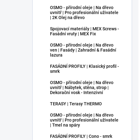
OSMO - přírodní oleje | Na dřevo
uvnitř | Pro profesionální uživatele
| 2K Olej na dřevo
Spojovací materiály | MEX Screws -
Fasádní vruty | MEX Fix
OSMO - přírodní oleje | Na dřevo
ven | Fasády | Zahradní & Fasádní
lazura
FASÁDNÍ PROFILY | Klasický profil -
smrk
OSMO - přírodní oleje | Na dřevo
uvnitř | Nábytek, stěna, strop |
Dekorační vosk - Intenzivní
TERASY | Terasy THERMO
OSMO - přírodní oleje | Na dřevo
uvnitř | Pro profesionální uživatele
| Tmel na spáry
FASÁDNÍ PROFILY | Cono - smrk