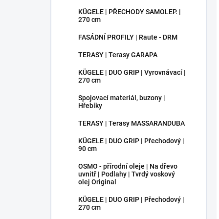
KÜGELE | PŘECHODY SAMOLEP. |
270 cm
FASÁDNÍ PROFILY | Raute - DRM
TERASY | Terasy GARAPA
KÜGELE | DUO GRIP | Vyrovnávací |
270 cm
Spojovací materiál, buzony |
Hřebíky
TERASY | Terasy MASSARANDUBA
KÜGELE | DUO GRIP | Přechodový |
90 cm
OSMO - přírodní oleje | Na dřevo
uvnitř | Podlahy | Tvrdý voskový
olej Original
KÜGELE | DUO GRIP | Přechodový |
270 cm