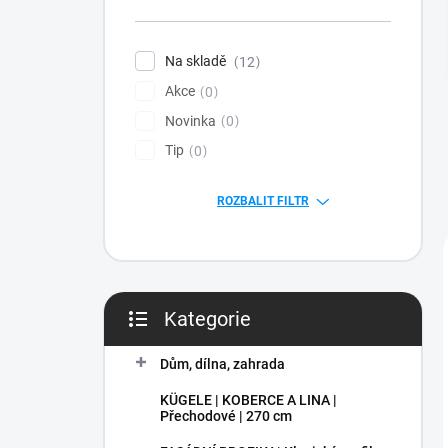
n
í
p
Na skladě
12
a
Akce
n
0
e
Novinka
0
l
Tip
0
ROZBALIT FILTR
Kategorie
Přeskočit
kategorie
Dům, dílna, zahrada
KÜGELE | KOBERCE A LINA |
Přechodové | 270 cm