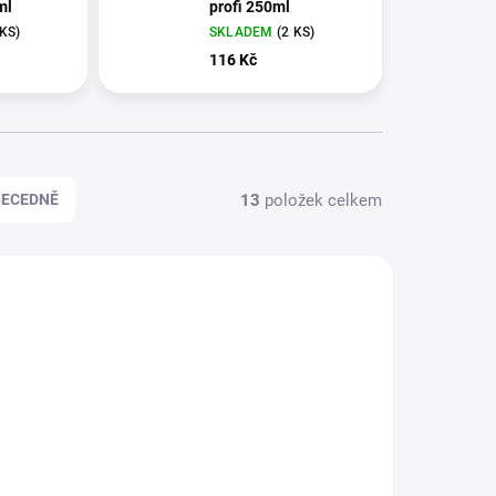
ml
profi 250ml
 KS)
SKLADEM
(2 KS)
116 Kč
13
položek celkem
BECEDNĚ