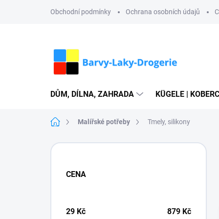
Přejít
Obchodní podmínky
Ochrana osobních údajů
C
na
obsah
DŮM, DÍLNA, ZAHRADA
KÜGELE | KOBERC
Domů
Malířské potřeby
Tmely, silikony
P
o
s
CENA
t
r
a
n
29
Kč
879
Kč