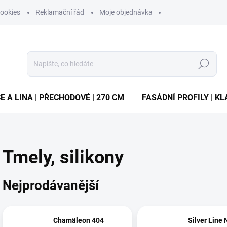
ookies
Reklamační řád
Moje objednávka
Hledat
E A LINA | PŘECHODOVÉ | 270 CM
FASÁDNÍ PROFILY | KL
Tmely, silikony
Nejprodávanější
Chamäleon 404
Silver Line 