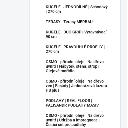
KÜGELE | JEDNODÍLNÉ | Schodový
| 270 cm
TERASY | Terasy MERBAU
KÜGELE | DUO GRIP | Vyrovnávací |
90 cm
KÜGELE | PRAVOÚHLÉ PROFILY |
270 cm
OSMO - přírodní oleje | Na dřevo
uvnitř | Nábytek, stěna, strop |
Olejové mořidlo
OSMO - přírodní oleje | Na dřevo
ven | Fasády | Jednorázová lazura
HS plus
PODLAHY | REAL FLOOR |
PALISANDR PODLAHY MASIV
OSMO - přírodní oleje | Na dřevo
uvnitř | Údržba a impregnace |
Čistící set pro podlahy