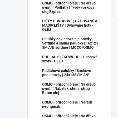
OSMO - přírodní oleje | Na dřevo
uvnitř | Podlahy | Tvrdý voskový
olej Expres
LIŠTY OBVODOVÉ | DÝHOVANÉ a
MASIV LIŠTY | Dýhované lišty -
OLEJ
Palubky obkladové a plotovky |
Softline a sauna palubky | 16x121
SM A/B softline | MOCO/OSMO
PODLAHY | EKOWOOD | 1-pásové
vzory - OLEJ
Podlahové palubky | Smrkové
podlahovky | 24x146 SM A/B
OSMO - přírodní oleje | Na dřevo
uvnitř | Nábytek, stěna, strop |
Beton olej
OSMO - přírodní oleje | Nářadí
neoriginální
OSMO - přírodní oleje | Na dřevo