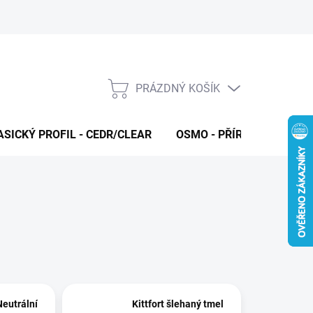
PRÁZDNÝ KOŠÍK
NÁKUPNÍ
KOŠÍK
ASICKÝ PROFIL - CEDR/CLEAR
OSMO - PŘÍRODNÍ OLEJE 
Neutrální
Kittfort šlehaný tmel