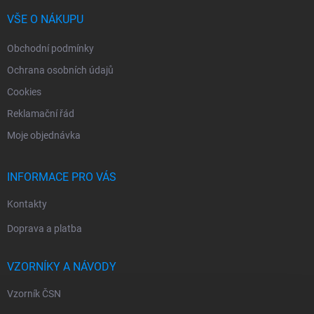
t
v
í
VŠE O NÁKUPU
k
y
Obchodní podmínky
v
ý
Ochrana osobních údajů
p
i
Cookies
s
Reklamační řád
u
Moje objednávka
INFORMACE PRO VÁS
Kontakty
Doprava a platba
VZORNÍKY A NÁVODY
Vzorník ČSN