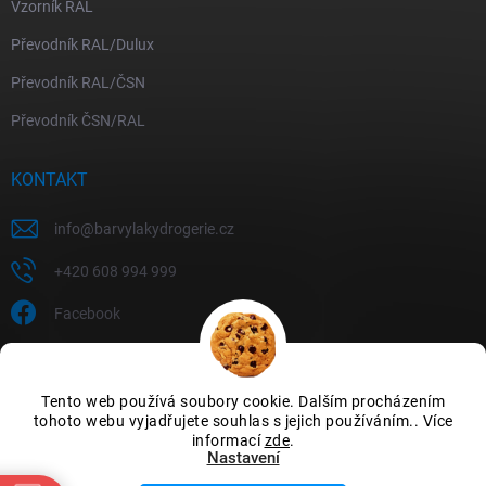
Vzorník RAL
Převodník RAL/Dulux
Převodník RAL/ČSN
Převodník ČSN/RAL
KONTAKT
info
@
barvylakydrogerie.cz
+420 608 994 999
Facebook
Tento web používá soubory cookie. Dalším procházením
tohoto webu vyjadřujete souhlas s jejich používáním.. Více
informací
zde
.
Nastavení