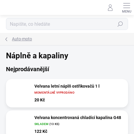
Přejít
na
obsah
Hledat
Auto-moto
Náplně a kapaliny
Nejprodávanější
Velvana letní náplň ostřikovačů 1 l
MOMENTÁLNĚ VYPRODÁNO
20 Kč
Velvana koncentrovaná chladící kapalina G48
SKLADEM
(13 KS)
122 Kč