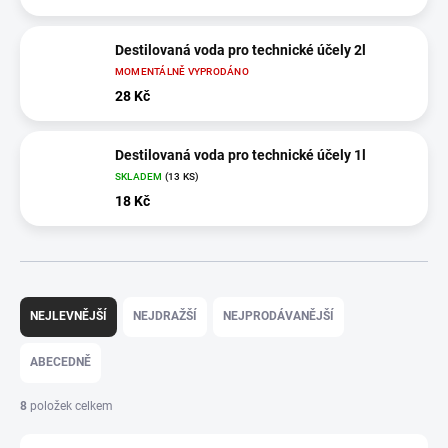
Destilovaná voda pro technické účely 2l
MOMENTÁLNĚ VYPRODÁNO
28 Kč
Destilovaná voda pro technické účely 1l
SKLADEM
(13 KS)
18 Kč
Ř
a
NEJLEVNĚJŠÍ
NEJDRAŽŠÍ
NEJPRODÁVANĚJŠÍ
z
e
ABECEDNĚ
n
í
8
položek celkem
p
r