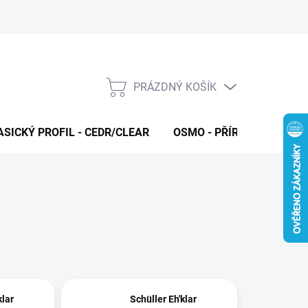
PRÁZDNÝ KOŠÍK
NÁKUPNÍ
KOŠÍK
ASICKÝ PROFIL - CEDR/CLEAR
OSMO - PŘÍRODNÍ OLEJE 
klar
Schüller Eh'klar