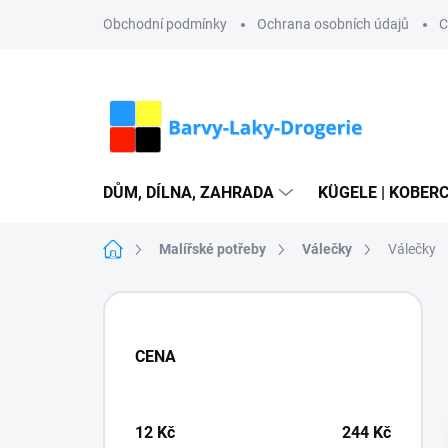
Přejít
Obchodní podmínky
Ochrana osobních údajů
C
na
obsah
DŮM, DÍLNA, ZAHRADA
KÜGELE | KOBERC
Domů
Malířské potřeby
Válečky
Válečky
P
o
s
CENA
t
r
a
n
12
Kč
244
Kč