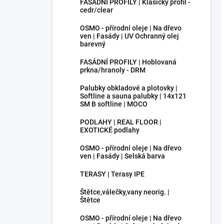
FASÁDNÍ PROFILY | Klasický profil -
cedr/clear
OSMO - přírodní oleje | Na dřevo
ven | Fasády | UV Ochranný olej
barevný
FASÁDNÍ PROFILY | Hoblovaná
prkna/hranoly - DRM
Palubky obkladové a plotovky |
Softline a sauna palubky | 14x121
SM B softline | MOCO
PODLAHY | REAL FLOOR |
EXOTICKÉ podlahy
OSMO - přírodní oleje | Na dřevo
ven | Fasády | Selská barva
TERASY | Terasy IPE
Štětce,válečky,vany neorig. |
Štětce
OSMO - přírodní oleje | Na dřevo