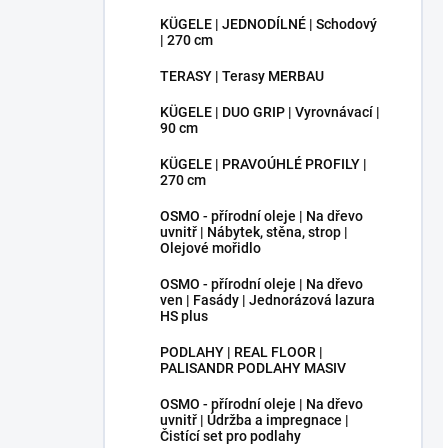
KÜGELE | JEDNODÍLNÉ | Schodový
| 270 cm
TERASY | Terasy MERBAU
KÜGELE | DUO GRIP | Vyrovnávací |
90 cm
KÜGELE | PRAVOÚHLÉ PROFILY |
270 cm
OSMO - přírodní oleje | Na dřevo
uvnitř | Nábytek, stěna, strop |
Olejové mořidlo
OSMO - přírodní oleje | Na dřevo
ven | Fasády | Jednorázová lazura
HS plus
PODLAHY | REAL FLOOR |
PALISANDR PODLAHY MASIV
OSMO - přírodní oleje | Na dřevo
uvnitř | Údržba a impregnace |
Čistící set pro podlahy