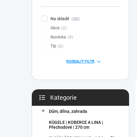
n
í
p
Na skladě
30
a
Akce
n
0
e
Novinka
0
l
Tip
0
ROZBALIT FILTR
Kategorie
Přeskočit
kategorie
Dům, dílna, zahrada
KÜGELE | KOBERCE A LINA |
Přechodové | 270 cm