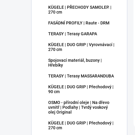
KÜGELE | PŘECHODY SAMOLEP. |
270 cm
FASÁDNÍ PROFILY | Raute - DRM
TERASY | Terasy GARAPA
KÜGELE | DUO GRIP | Vyrovnávací |
270 cm
Spojovací materiál, buzony |
Hřebíky
TERASY | Terasy MASSARANDUBA
KÜGELE | DUO GRIP | Přechodový |
90 cm
OSMO - přírodní oleje | Na dřevo
uvnitř | Podlahy | Tvrdý voskový
olej Original
KÜGELE | DUO GRIP | Přechodový |
270 cm