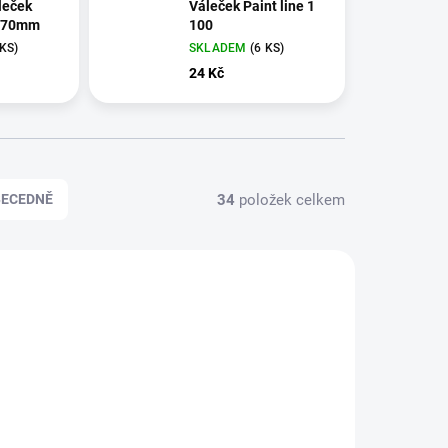
leček
Váleček Paint line 1
1 70mm
100
 KS)
SKLADEM
(6 KS)
24 Kč
34
položek celkem
BECEDNĚ