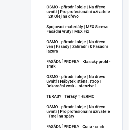
OSMO - přírodní oleje | Na dřevo
uvnitř | Pro profesionální uživatele
| 2K Olej na dřevo
Spojovací materiály | MEX Screws -
Fasádní vruty | MEX Fix
OSMO - přírodní oleje | Na dřevo
ven | Fasády | Zahradní & Fasádní
lazura
FASÁDNÍ PROFILY | Klasický profil -
smrk
OSMO - přírodní oleje | Na dřevo
uvnitř | Nábytek, stěna, strop |
Dekorační vosk - Intenzivní
TERASY | Terasy THERMO
OSMO - přírodní oleje | Na dřevo
uvnitř | Pro profesionální uživatele
| Tmel na spáry
FASÁDNÍ PROFILY | Cono - smrk