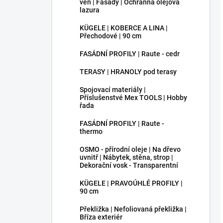
ven | Fasády | Ochranná olejová
lazura
KÜGELE | KOBERCE A LINA |
Přechodové | 90 cm
FASÁDNÍ PROFILY | Raute - cedr
TERASY | HRANOLY pod terasy
Spojovací materiály |
Příslušenstvé Mex TOOLS | Hobby
řada
FASÁDNÍ PROFILY | Raute -
thermo
OSMO - přírodní oleje | Na dřevo
uvnitř | Nábytek, stěna, strop |
Dekorační vosk - Transparentní
KÜGELE | PRAVOÚHLÉ PROFILY |
90 cm
Překližka | Nefoliovaná překližka |
Bříza exteriér