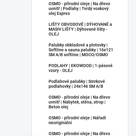
OSMO - přírodní oleje | Na dřevo
uvnitř | Podlahy | Tvrdý voskový
olej Expres
LIŠTY OBVODOVÉ | DÝHOVANÉ a
MASIV LIŠTY | Dýhované lišty -
OLEJ
Palubky obkladové a plotovky |
Softline a sauna palubky | 16x121
SM A/B softline | MOCO/OSMO
PODLAHY | EKOWOOD | 1-pásové
vzory - OLEJ
Podlahové palubky | Smrkové
podlahovky | 24x146 SM A/B
OSMO - přírodní oleje | Na dřevo
uvnitř | Nábytek, stěna, strop |
Beton olej
OSMO - přírodní oleje | Nářadí
neoriginální
OSMO - přírodní oleje | Na dřevo