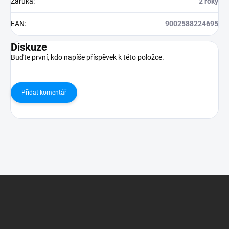
Záruka
:
2 roky
EAN
:
9002588224695
Diskuze
Buďte první, kdo napíše příspěvek k této položce.
Přidat komentář
Z
á
p
a
t