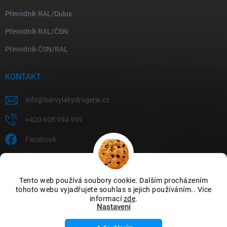
Převodník RAL/Dulux
Převodník RAL/ČSN
Převodník ČSN/RAL
KONTAKT
info
@
barvylakydrogerie.cz
+420 608 994 999
Facebook
Tento web používá soubory cookie. Dalším procházením
tohoto webu vyjadřujete souhlas s jejich používáním.. Více
informací
zde
.
Nastavení