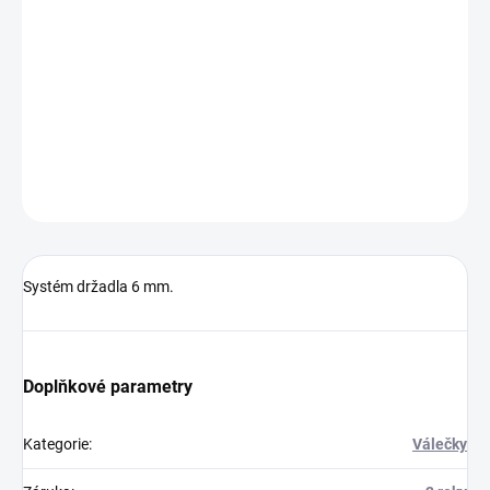
−
+
Přidat do košíku
Systém držadla 6 mm.
DETAILNÍ INFORMACE
ZEPTAT SE
HLÍDAT
Systém držadla 6 mm.
Doplňkové parametry
Kategorie
:
Válečky