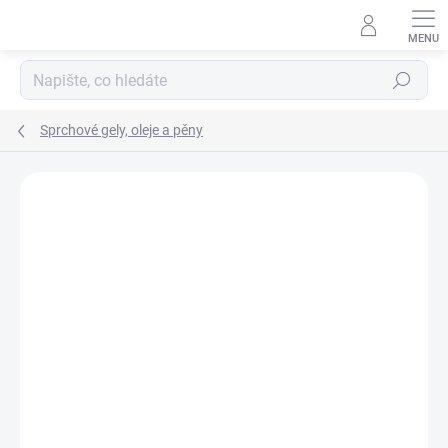
Přejít
na
obsah
Hledat
Sprchové gely, oleje a pěny
Neohodnoceno
Podrobnosti hodnocení