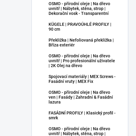
OSMO - přírodní oleje | Na dřevo
uvnitř | Nábytek, stěna, strop |
Dekorační vosk - Transparentní
KÜGELE | PRAVOÚHLÉ PROFILY |
90 cm
Překližka | Nefoliovaná překližka |
Bříza exteriér
OSMO - přírodní oleje | Na dřevo
uvnitř | Pro profesionální uživatele
| 2K Olej na dřevo
Spojovací materiály | MEX Screws -
Fasádní vruty | MEX Fix
OSMO - přírodní oleje | Na dřevo
ven | Fasády | Zahradní & Fasádní
lazura
FASÁDNÍ PROFILY | Klasický profil -
smrk
OSMO - přírodní oleje | Na dřevo
uvnitř | Nábytek, stěna, strop |