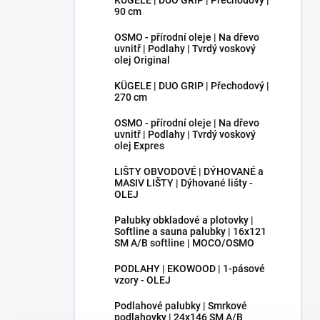
KÜGELE | DUO GRIP | Přechodový |
90 cm
OSMO - přírodní oleje | Na dřevo
uvnitř | Podlahy | Tvrdý voskový
olej Original
KÜGELE | DUO GRIP | Přechodový |
270 cm
OSMO - přírodní oleje | Na dřevo
uvnitř | Podlahy | Tvrdý voskový
olej Expres
LIŠTY OBVODOVÉ | DÝHOVANÉ a
MASIV LIŠTY | Dýhované lišty -
OLEJ
Palubky obkladové a plotovky |
Softline a sauna palubky | 16x121
SM A/B softline | MOCO/OSMO
PODLAHY | EKOWOOD | 1-pásové
vzory - OLEJ
Podlahové palubky | Smrkové
podlahovky | 24x146 SM A/B