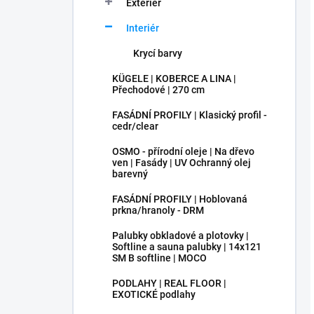
Exteriér
Interiér
Krycí barvy
KÜGELE | KOBERCE A LINA |
Přechodové | 270 cm
FASÁDNÍ PROFILY | Klasický profil -
cedr/clear
OSMO - přírodní oleje | Na dřevo
ven | Fasády | UV Ochranný olej
barevný
FASÁDNÍ PROFILY | Hoblovaná
prkna/hranoly - DRM
Palubky obkladové a plotovky |
Softline a sauna palubky | 14x121
SM B softline | MOCO
PODLAHY | REAL FLOOR |
EXOTICKÉ podlahy