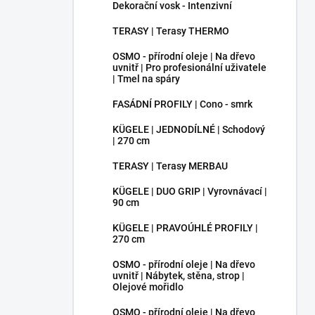
Dekorační vosk - Intenzivní
TERASY | Terasy THERMO
OSMO - přírodní oleje | Na dřevo
uvnitř | Pro profesionální uživatele
| Tmel na spáry
FASÁDNÍ PROFILY | Cono - smrk
KÜGELE | JEDNODÍLNÉ | Schodový
| 270 cm
TERASY | Terasy MERBAU
KÜGELE | DUO GRIP | Vyrovnávací |
90 cm
KÜGELE | PRAVOÚHLÉ PROFILY |
270 cm
OSMO - přírodní oleje | Na dřevo
uvnitř | Nábytek, stěna, strop |
Olejové mořidlo
OSMO - přírodní oleje | Na dřevo