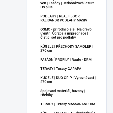
ven | Fasády | Jednorázová lazura
HS plus
PODLAHY | REAL FLOOR |
PALISANDR PODLAHY MASIV
OSMO - přírodní oleje | Na dřevo
uvnitř | Údržba a impregnace |
Čistící set pro podlahy
KÜGELE | PŘECHODY SAMOLEP. |
270 cm
FASÁDNÍ PROFILY | Raute - DRM
TERASY | Terasy GARAPA
KÜGELE | DUO GRIP | Vyrovnávací |
270 cm
Spojovací materiál, buzony |
Hřebíky
TERASY | Terasy MASSARANDUBA