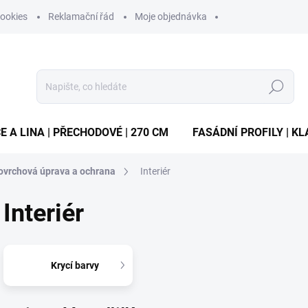
ookies
Reklamační řád
Moje objednávka
Hledat
E A LINA | PŘECHODOVÉ | 270 CM
FASÁDNÍ PROFILY | KL
povrchová úprava a ochrana
Interiér
Interiér
Krycí barvy