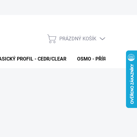
PRÁZDNÝ KOŠÍK
NÁKUPNÍ
KOŠÍK
ASICKÝ PROFIL - CEDR/CLEAR
OSMO - PŘÍRODNÍ OLEJE 