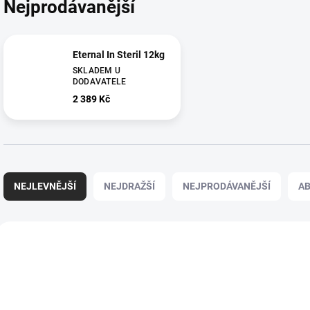
Nejprodávanější
Eternal In Steril 12kg
SKLADEM U
DODAVATELE
2 389 Kč
Ř
a
NEJLEVNĚJŠÍ
NEJDRAŽŠÍ
NEJPRODÁVANĚJŠÍ
A
z
e
n
V
í
ý
p
p
r
i
o
s
d
p