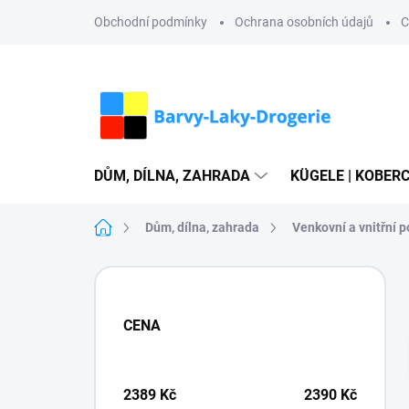
Přejít
Obchodní podmínky
Ochrana osobních údajů
C
na
obsah
DŮM, DÍLNA, ZAHRADA
KÜGELE | KOBERC
Domů
Dům, dílna, zahrada
Venkovní a vnitřní 
P
o
s
CENA
t
r
a
n
2389
Kč
2390
Kč