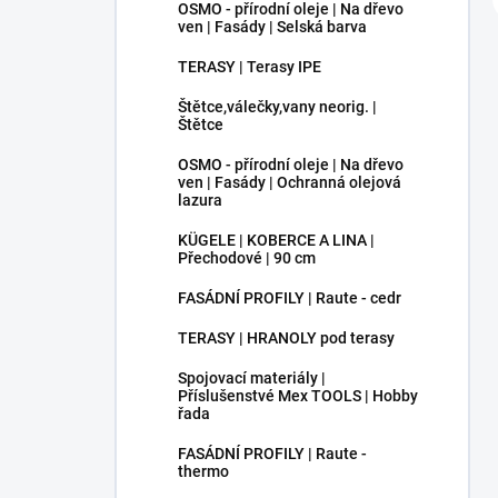
OSMO - přírodní oleje | Na dřevo
ven | Fasády | Selská barva
TERASY | Terasy IPE
Štětce,válečky,vany neorig. |
Štětce
OSMO - přírodní oleje | Na dřevo
ven | Fasády | Ochranná olejová
lazura
KÜGELE | KOBERCE A LINA |
Přechodové | 90 cm
FASÁDNÍ PROFILY | Raute - cedr
TERASY | HRANOLY pod terasy
Spojovací materiály |
Příslušenstvé Mex TOOLS | Hobby
řada
FASÁDNÍ PROFILY | Raute -
thermo