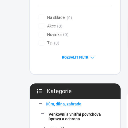
n
í
p
Na skladě
0
a
Akce
n
0
e
Novinka
0
l
Tip
0
ROZBALIT FILTR
Kategorie
Přeskočit
kategorie
Dům, dílna, zahrada
Venkovní a vnitřní povrchová
úprava a ochrana