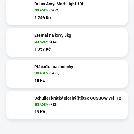
Dulux Acryl Matt Light 10l
SKLADEM
(26 KS)
1 246 Kč
Eternal na kovy 5kg
SKLADEM
(2 KS)
1 357 Kč
Plácačka na mouchy
SKLADEM
(14 KS)
18 Kč
Schüller krátký plochý štětec GUSSOW vel. 12
SKLADEM
(9 KS)
19 Kč