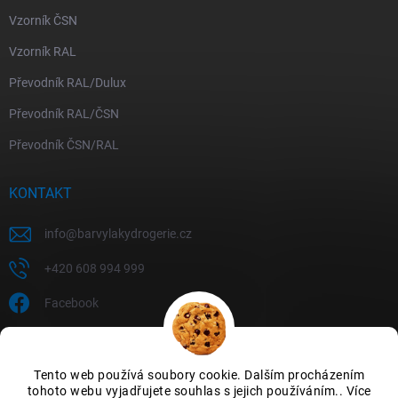
Vzorník ČSN
Vzorník RAL
Převodník RAL/Dulux
Převodník RAL/ČSN
Převodník ČSN/RAL
KONTAKT
info
@
barvylakydrogerie.cz
+420 608 994 999
Facebook
Tento web používá soubory cookie. Dalším procházením
tohoto webu vyjadřujete souhlas s jejich používáním.. Více