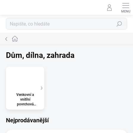
Přejít
na
obsah
Hledat
Domů
Dům, dílna, zahrada
Venkovní a
vnitřní
povrchová
úprava a
ochrana
Nejprodávanější