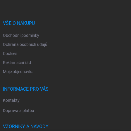
n
p
k
í
a
y
t
v
ý
í
VŠE O NÁKUPU
p
i
Obchodní podmínky
s
u
Ochrana osobních údajů
Cookies
Reklamační řád
Moje objednávka
INFORMACE PRO VÁS
Kontakty
Doprava a platba
VZORNÍKY A NÁVODY