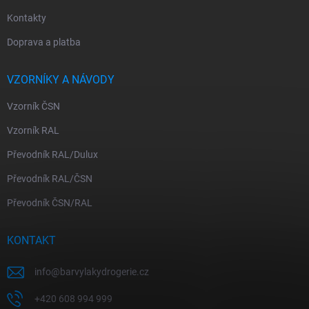
Kontakty
Doprava a platba
VZORNÍKY A NÁVODY
Vzorník ČSN
Vzorník RAL
Převodník RAL/Dulux
Převodník RAL/ČSN
Převodník ČSN/RAL
KONTAKT
info
@
barvylakydrogerie.cz
+420 608 994 999