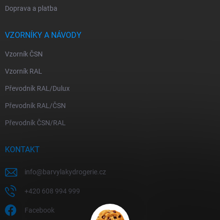
Doprava a platba
VZORNÍKY A NÁVODY
Vzorník ČSN
Vzorník RAL
Převodník RAL/Dulux
Převodník RAL/ČSN
Převodník ČSN/RAL
KONTAKT
info
@
barvylakydrogerie.cz
+420 608 994 999
Facebook