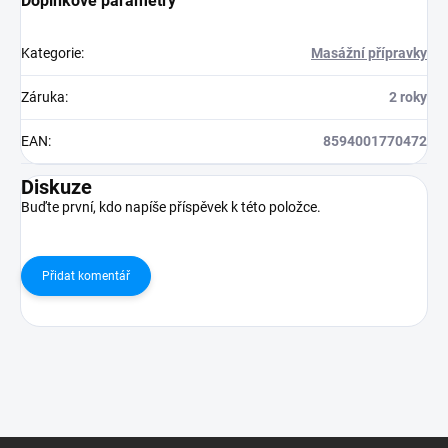
Doplňkové parametry
Kategorie
:
Masážní přípravky
Záruka
:
2 roky
EAN
:
8594001770472
Diskuze
Buďte první, kdo napíše příspěvek k této položce.
Přidat komentář
Z