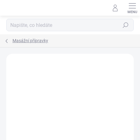
Přejít
na
obsah
Hledat
Masážní přípravky
Neohodnoceno
Podrobnosti hodnocení
ZNAČKA:
ALPA A.S.