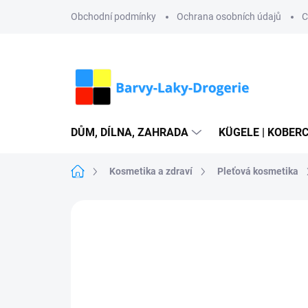
Přejít
Obchodní podmínky
Ochrana osobních údajů
C
na
obsah
DŮM, DÍLNA, ZAHRADA
KÜGELE | KOBERC
Domů
Kosmetika a zdraví
Pleťová kosmetika
Neohodnoceno
Podrobnosti hodn