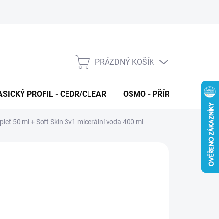
PRÁZDNÝ KOŠÍK
NÁKUPNÍ
KOŠÍK
ASICKÝ PROFIL - CEDR/CLEAR
OSMO - PŘÍRODNÍ OLEJE 
 pleť 50 ml + Soft Skin 3v1 micerální voda 400 ml
O