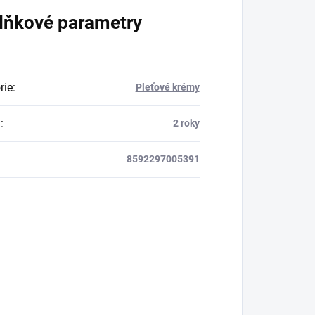
lňkové parametry
rie
:
Pleťové krémy
a
:
2 roky
8592297005391