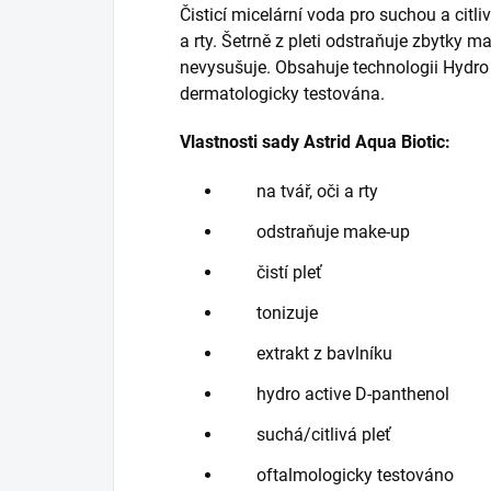
Čisticí micelární voda pro suchou a citliv
a rty. Šetrně z pleti odstraňuje zbytky m
nevysušuje. Obsahuje technologii Hydro 
dermatologicky testována.
Vlastnosti sady Astrid Aqua Biotic:
na tvář, oči a rty
odstraňuje make-up
čistí pleť
tonizuje
extrakt z bavlníku
hydro active D-panthenol
suchá/citlivá pleť
oftalmologicky testováno