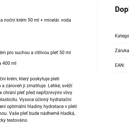
Dop
 a noční krém 50 ml + micelár. voda
Katego
Záruk
rém pro suchou a citlivou pleť 50 ml
a 400 ml
EAN
:
ní krém, který poskytuje pleti
 a zároveň ji zmatňuje. Lehké, svěží
chrání pleť před nepříznivými vlivy
elasticitu. Vysoce účinný hydratační
ní optimální hladiny hydratace v pleti
ou. Vaše pleť bude nádherně hladká,
cky testováno.