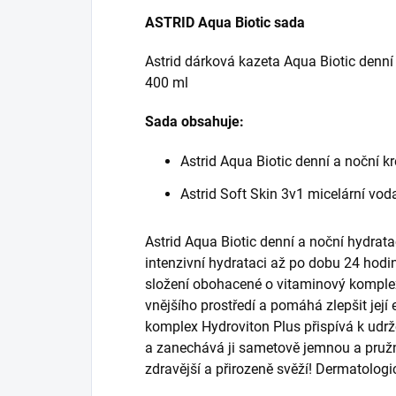
ASTRID Aqua Biotic sada
Astrid dárková kazeta Aqua Biotic denní
400 ml
Sada obsahuje:
Astrid Aqua Biotic denní a noční k
Astrid Soft Skin 3v1 micelární vod
Astrid Aqua Biotic denní a noční hydratač
intenzivní hydrataci až po dobu 24 hodin
složení obohacené o vitaminový komplex 
vnějšího prostředí a pomáhá zlepšit její 
komplex Hydroviton Plus přispívá k udrže
a zanechává ji sametově jemnou a pružn
zdravější a přirozeně svěží! Dermatologi