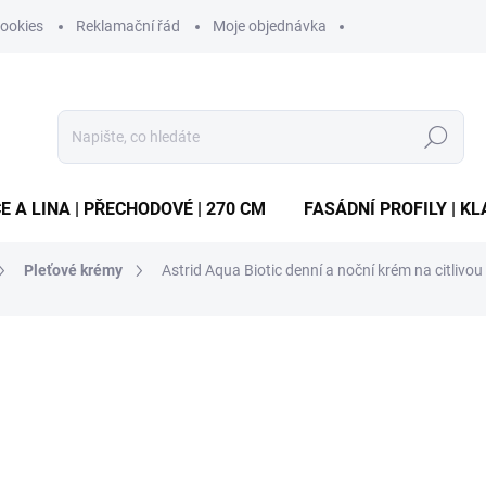
ookies
Reklamační řád
Moje objednávka
Hledat
E A LINA | PŘECHODOVÉ | 270 CM
FASÁDNÍ PROFILY | KL
Pleťové krémy
Astrid Aqua Biotic denní a noční krém na citlivou
ocení
ZNAČKA:
ASTRID T.M.
269 Kč
/ ks
Měrná
67,25 Kč / 100 ml
cena:
MOMENTÁLNĚ VYPRODÁN