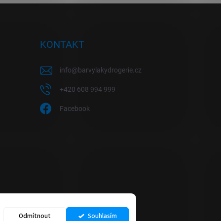
KONTAKT
info
@
barvylakydrogerie.cz
+420 608 994 999
Facebook
Odmítnout
Souhlasím