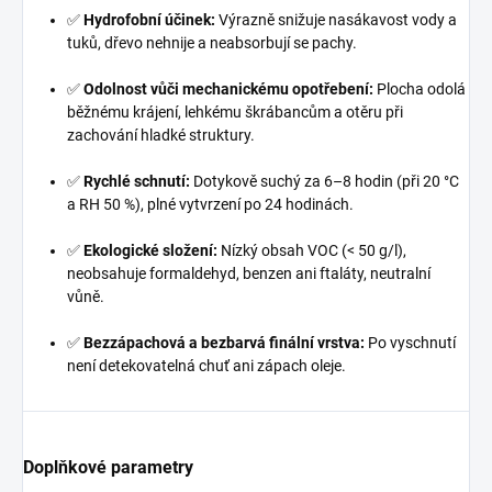
✅
Hydrofobní účinek:
Výrazně snižuje nasákavost vody a
tuků, dřevo nehnije a neabsorbují se pachy.
✅
Odolnost vůči mechanickému opotřebení:
Plocha odolá
běžnému krájení, lehkému škrábancům a otěru při
zachování hladké struktury.
✅
Rychlé schnutí:
Dotykově suchý za 6–8 hodin (při 20 °C
a RH 50 %), plné vytvrzení po 24 hodinách.
✅
Ekologické složení:
Nízký obsah VOC (< 50 g/l),
neobsahuje formaldehyd, benzen ani ftaláty, neutralní
vůně.
✅
Bezzápachová a bezbarvá finální vrstva:
Po vyschnutí
není detekovatelná chuť ani zápach oleje.
Doplňkové parametry