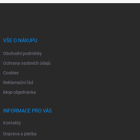
Z
á
p
a
t
í
VŠE O NÁKUPU
Obchodní podmínky
Ochrana osobních údajů
Cookies
Reklamační řád
Moje objednávka
INFORMACE PRO VÁS
Kontakty
Doprava a platba