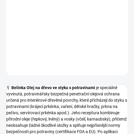
−
+
Přidat do košíku
🌟
Belinka Olej na dřevo ve styku s potravinami
je potravinářsky
certifikovaný (FDA & EU) olej s přidanými vosky pro interiérové
dřevo (krájecí prkénka, dětské hračky, servírovací prkénka).
DETAILNÍ INFORMACE
ZEPTAT SE
HLÍDAT
🥄
Belinka Olej na dřevo ve styku s potravinami
je speciálně
vyvinutá, potravinářsky bezpečná penetrační olejová ochrana
určená pro interiérové dřevěné povrchy, které přicházejí do styku s
potravinami (krájecí prkénka, vaření, dětské hračky, prkna na
pečivo, servírovací prkénka apod.). Jeho receptura kombinuje
přírodní oleje (řepkový, lněný) a vosky (včelí, karnaubský), přičemž
neobsahuje žádné škodlivé složky a splňuje nejpřísnější normy
bezpečnosti pro potraviny (certifikace FDA a EU). Po aplikaci