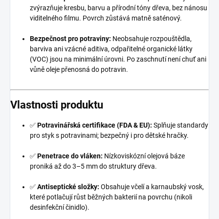
zvýrazňuje kresbu, barvu a přírodní tóny dřeva, bez nánosu
viditelného filmu. Povrch zůstává matně saténový.
Bezpečnost pro potraviny:
Neobsahuje rozpouštědla,
barviva ani vzácné aditiva, odpařitelné organické látky
(VOC) jsou na minimální úrovni. Po zaschnutí není chuť ani
vůně oleje přenosná do potravin.
Vlastnosti produktu
✅
Potravinářská certifikace (FDA & EU):
Splňuje standardy
pro styk s potravinami; bezpečný i pro dětské hračky.
✅
Penetrace do vláken:
Nízkoviskózní olejová báze
proniká až do 3–5 mm do struktury dřeva.
✅
Antiseptické složky:
Obsahuje včelí a karnaubský vosk,
které potlačují růst běžných bakterií na povrchu (nikoli
desinfekční činidlo).