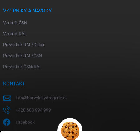
VZORNÍKY A NÁVODY
Vzorník ČSN
Vzorník RAL
Převodník RAL/Dulux
Převodník RAL/ČSN
Převodník ČSN/RAL
KONTAKT
info
@
barvylakydrogerie.cz
+420 608 994 999
Facebook