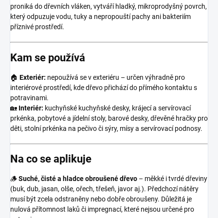
proniká do dřevních vláken, vytváří hladký, mikroprodyšný povrch,
který odpuzuje vodu, tuky a nepropouští pachy ani bakteriím
příznivé prostředí.
Kam se používá
🏠
Exteriér:
nepoužívá se v exteriéru – určen výhradně pro
interiérové prostředí, kde dřevo přichází do přímého kontaktu s
potravinami.
🏡
Interiér:
kuchyňské kuchyňské desky, krájecí a servírovací
prkénka, pobytové a jídelní stoly, barové desky, dřevěné hračky pro
děti, stolní prkénka na pečivo či sýry, mísy a servírovací podnosy.
Na co se aplikuje
🪵
Suché, čisté a hladce obroušené dřevo
– měkké i tvrdé dřeviny
(buk, dub, jasan, olše, ořech, třešeň, javor aj.). Předchozí nátěry
musí být zcela odstraněny nebo dobře obroušeny. Důležitá je
nulová přítomnost laků či impregnací, které nejsou určené pro