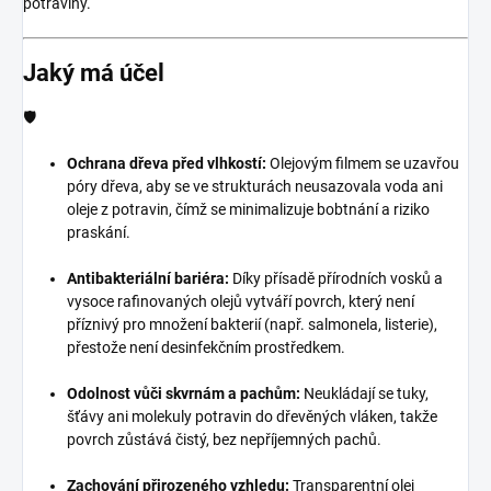
potraviny.
Jaký má účel
🛡️
Ochrana dřeva před vlhkostí:
Olejovým filmem se uzavřou
póry dřeva, aby se ve strukturách neusazovala voda ani
oleje z potravin, čímž se minimalizuje bobtnání a riziko
praskání.
Antibakteriální bariéra:
Díky přísadě přírodních vosků a
vysoce rafinovaných olejů vytváří povrch, který není
příznivý pro množení bakterií (např. salmonela, listerie),
přestože není desinfekčním prostředkem.
Odolnost vůči skvrnám a pachům:
Neukládají se tuky,
šťávy ani molekuly potravin do dřevěných vláken, takže
povrch zůstává čistý, bez nepříjemných pachů.
Zachování přirozeného vzhledu:
Transparentní olej