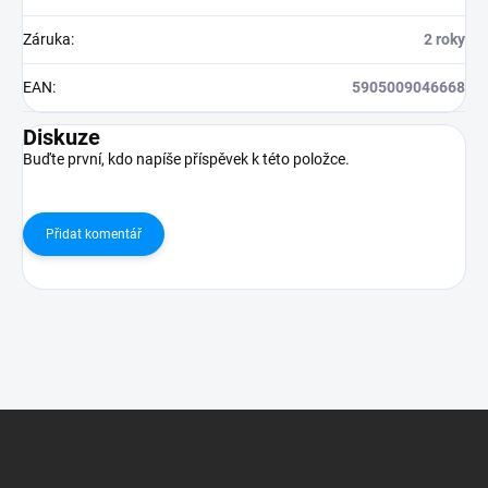
Záruka
:
2 roky
EAN
:
5905009046668
Diskuze
Buďte první, kdo napíše příspěvek k této položce.
Přidat komentář
Z
á
p