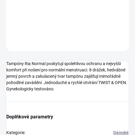
−
+
Přidat do košíku
DETAILNÍ INFORMACE
ZEPTAT SE
HLÍDAT
Tampóny Ria Normal poskytují spolehlivou ochranu a nejvyšší
komfort při nošení pro normální menstruaci. 8 drážek, hedvábně
jemný povrch a zakulacený tvar tampónu zajišťují mimořádně
pohodlné zavádění. Jednoduché a rychlé otvírání TWIST & OPEN.
Gynekologicky testováno.
Doplňkové parametry
Kategorie
:
Dámské