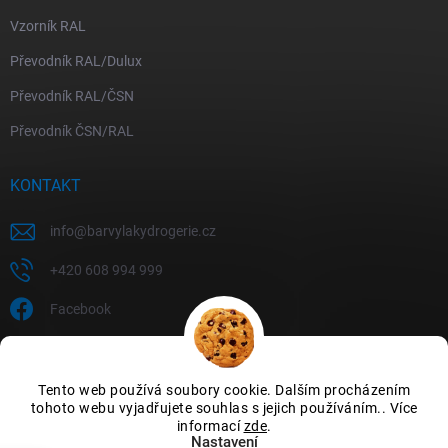
Vzorník RAL
Převodník RAL/Dulux
Převodník RAL/ČSN
Převodník ČSN/RAL
KONTAKT
info
@
barvylakydrogerie.cz
+420 608 994 999
Facebook
Tento web používá soubory cookie. Dalším procházením
tohoto webu vyjadřujete souhlas s jejich používáním.. Více
informací
zde
.
Nastavení