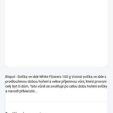
−
+
Přidat do košíku
Bispol - Svíčka ve skle White Flowers 100 g Vonná svíčka ve skle s
prodlouženou dobou hoření a velice příjemnou vůní, která provoní
celý byt či dům. Tato vůně se uvolňuje po celou dobu hoření svíčky
a navodí př&iacute...
DETAILNÍ INFORMACE
ZEPTAT SE
HLÍDAT
Bispol - Svíčka ve skle White Flowers 100 g Vonná svíčka ve skle s
prodlouženou dobou hoření a velice příjemnou vůní, která provoní
celý byt či dům. Tato vůně se uvolňuje po celou dobu hoření svíčky
a navodí př&iacute...