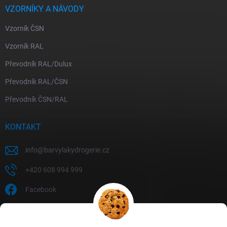
VZORNÍKY A NÁVODY
Vzorník ČSN
Vzorník RAL
Převodník RAL/Dulux
Převodník RAL/ČSN
Převodník ČSN/RAL
KONTAKT
info
@
barvylakydrogerie.cz
+420 608 994 999
Facebook