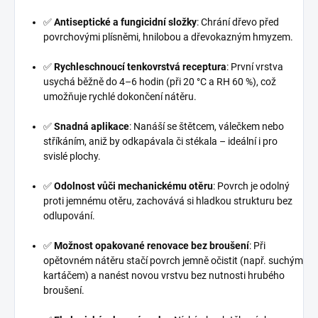
✅
Antiseptické a fungicidní složky
: Chrání dřevo před
povrchovými plísněmi, hnilobou a dřevokazným hmyzem.
✅
Rychleschnoucí tenkovrstvá receptura
: První vrstva
usychá běžně do 4–6 hodin (při 20 °C a RH 60 %), což
umožňuje rychlé dokončení nátěru.
✅
Snadná aplikace
: Nanáší se štětcem, válečkem nebo
stříkáním, aniž by odkapávala či stékala – ideální i pro
svislé plochy.
✅
Odolnost vůči mechanickému otěru
: Povrch je odolný
proti jemnému otěru, zachovává si hladkou strukturu bez
odlupování.
✅
Možnost opakované renovace bez broušení
: Při
opětovném nátěru stačí povrch jemně očistit (např. suchým
kartáčem) a nanést novou vrstvu bez nutnosti hrubého
broušení.