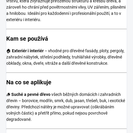
vrstvu, která zvýrazňuje přirozenou strukturu a kresbu dřeva, a
zároveň ho chrání před povětrnostními vlivy, UV zářením, plísněmi
a hnilobou. Ideální pro každodenní i profesionální použití, a to v
exteriéru i interiéru.
Kam se používá
🏠
Exteriér i interiér
– vhodné pro dřevěné fasády, ploty, pergoly,
zahradní nábytek, střešní podhledy, truhlářské výrobky, dřevěné
obklady, okna, dveře, vitráže a další dřevěné konstrukce.
Na co se aplikuje
🪵
Suché a pevné dřevo
všech běžných domácích i zahradních
dřevin – borovice, modřín, smrk, dub, jasan, třešeň, buk, i exotické
dřeviny. Předchozí nátěry je možné upravovat (oškrábáním
volných částic) a přetřít přímo, pokud nejsou povrchově
degradované.