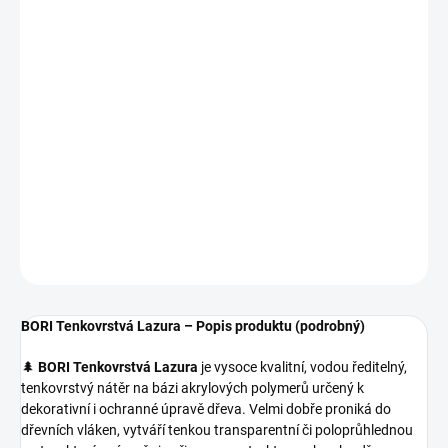
ZVOLTE VARIANTU
MOŽNOSTI DORUČENÍ
−
+
Přidat do košíku
🌟
BORI Tenkovrstvá Lazura
je vodou ředitelná, tenkovrstvá
lazura, která zvýrazňuje přirozenou strukturu dřeva a poskytuje
ochranu proti UV záření, vlhkosti, plísním a hnilobě.
DETAILNÍ INFORMACE
ZEPTAT SE
HLÍDAT
BORI Tenkovrstvá Lazura – Popis produktu (podrobný)
🌲
BORI Tenkovrstvá Lazura
je vysoce kvalitní, vodou ředitelný,
tenkovrstvý nátěr na bázi akrylových polymerů určený k
dekorativní i ochranné úpravě dřeva. Velmi dobře proniká do
dřevních vláken, vytváří tenkou transparentní či poloprůhlednou