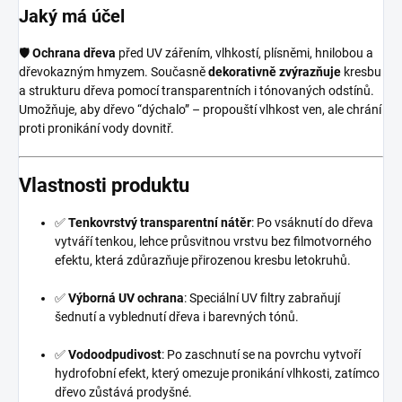
Jaký má účel
🛡️
Ochrana dřeva
před UV zářením, vlhkostí, plísněmi, hnilobou a
dřevokazným hmyzem. Současně
dekorativně zvýrazňuje
kresbu
a strukturu dřeva pomocí transparentních i tónovaných odstínů.
Umožňuje, aby dřevo “dýchalo” – propouští vlhkost ven, ale chrání
proti pronikání vody dovnitř.
Vlastnosti produktu
✅
Tenkovrstvý transparentní nátěr
: Po vsáknutí do dřeva
vytváří tenkou, lehce průsvitnou vrstvu bez filmotvorného
efektu, která zdůrazňuje přirozenou kresbu letokruhů.
✅
Výborná UV ochrana
: Speciální UV filtry zabraňují
šednutí a vyblednutí dřeva i barevných tónů.
✅
Vodoodpudivost
: Po zaschnutí se na povrchu vytvoří
hydrofobní efekt, který omezuje pronikání vlhkosti, zatímco
dřevo zůstává prodyšné.