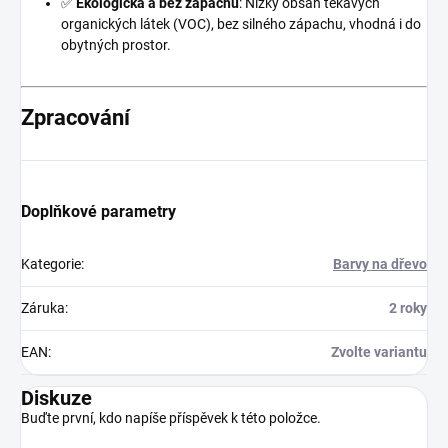
✅
Ekologická a bez zápachu
: Nízký obsah těkavých
organických látek (VOC), bez silného zápachu, vhodná i do
obytných prostor.
Zpracování
Doplňkové parametry
Kategorie
:
Barvy na dřevo
Záruka
:
2 roky
EAN
:
Zvolte variantu
Diskuze
Buďte první, kdo napíše příspěvek k této položce.