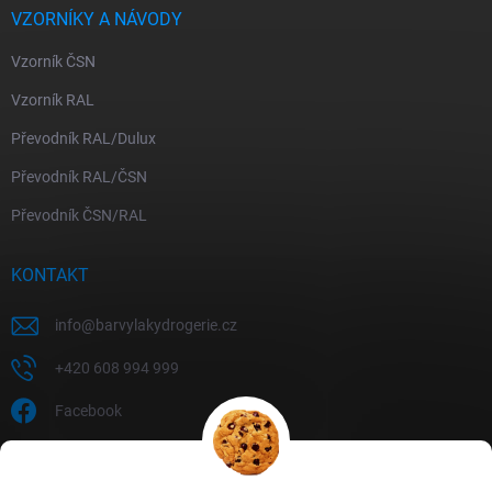
VZORNÍKY A NÁVODY
Vzorník ČSN
Vzorník RAL
Převodník RAL/Dulux
Převodník RAL/ČSN
Převodník ČSN/RAL
KONTAKT
info
@
barvylakydrogerie.cz
+420 608 994 999
Facebook