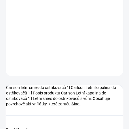
−
+
Přidat do košíku
Carlson letní směs do ostřikovačů 1l Carlson Letní kapalina do
ostřikovačů 1 l Popis produktu Carlson Letní kapalina do
ostřikovačů 1 l Letní směs do ostřikovačů s vůní. Obsahuje
povrchově aktivní látky, které zaručuj&iac...
DETAILNÍ INFORMACE
ZEPTAT SE
HLÍDAT
Carlson letní směs do ostřikovačů 1l Carlson Letní kapalina do
ostřikovačů 1 l Popis produktu Carlson Letní kapalina do
ostřikovačů 1 l Letní směs do ostřikovačů s vůní. Obsahuje
povrchově aktivní látky, které zaručuj&iac...