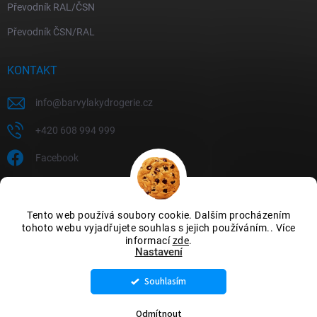
Převodník RAL/ČSN
Převodník ČSN/RAL
KONTAKT
info
@
barvylakydrogerie.cz
+420 608 994 999
Facebook
Tento web používá soubory cookie. Dalším procházením
tohoto webu vyjadřujete souhlas s jejich používáním.. Více
informací
zde
.
Nastavení
Souhlasím
Copyright 2026
Barvylakydrogerie
. Všechna práva vyhrazena.
Upravit
nastavení cookies
Odmítnout
Vytvořil Shoptet