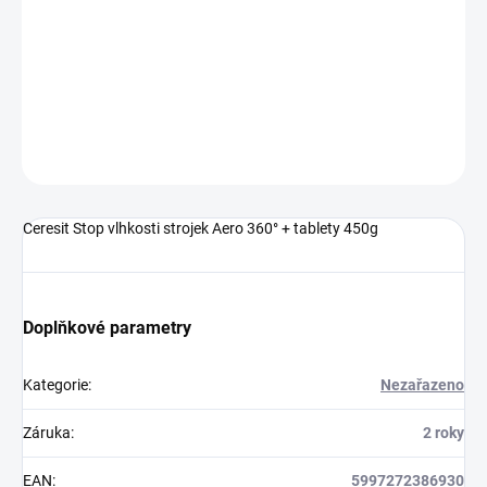
−
+
Přidat do košíku
DETAILNÍ INFORMACE
ZEPTAT SE
HLÍDAT
Ceresit Stop vlhkosti strojek Aero 360° + tablety 450g
Doplňkové parametry
Kategorie
:
Nezařazeno
Záruka
:
2 roky
EAN
:
5997272386930