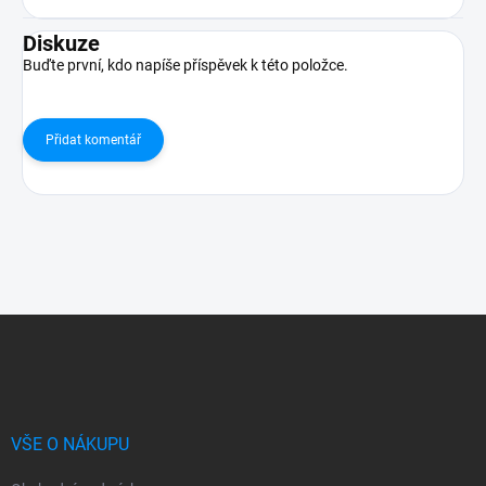
Diskuze
Buďte první, kdo napíše příspěvek k této položce.
Přidat komentář
Z
á
p
a
t
í
VŠE O NÁKUPU