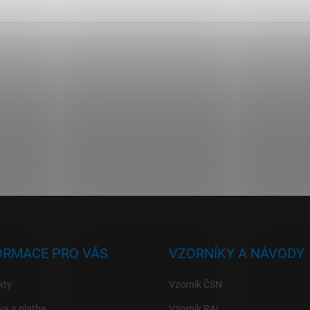
ORMACE PRO VÁS
VZORNÍKY A NÁVODY
kty
Vzorník ČSN
a a platba
Vzorník RAL