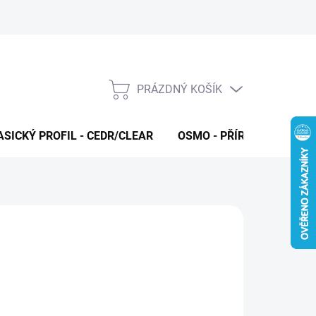
PRÁZDNÝ KOŠÍK
NÁKUPNÍ
KOŠÍK
ASICKÝ PROFIL - CEDR/CLEAR
OSMO - PŘÍRODNÍ OLEJE 