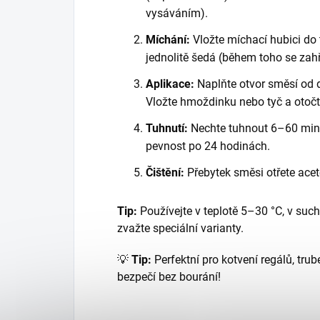
vysáváním).
Míchání:
Vložte míchací hubici do 
jednolitě šedá (během toho se zahř
Aplikace:
Naplňte otvor směsí od 
Vložte hmoždinku nebo tyč a otočt
Tuhnutí:
Nechte tuhnout 6–60 minut
pevnost po 24 hodinách.
Čištění:
Přebytek směsi otřete ace
Tip:
 Používejte v teplotě 5–30 °C, v such
zvažte speciální varianty.
💡 
Tip:
 Perfektní pro kotvení regálů, trub
bezpečí bez bourání!