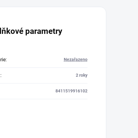
lňkové parametry
rie
:
Nezařazeno
a
:
2 roky
8411519916102