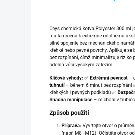
Ceys chemická kotva Polyester 300 ml j
malta určená k extrémně odolnému ukotv
silné spojenie bez mechanického namáhání
křehké nebo pevné povrchy. Aplikuje se bě
bez rozpínání, čímž minimalizuje riziko p
odolná vůči vysokým zátěžím.
Klíčové výhody:
 ✅ 
Extrémní pevnost
 – 
tuhnutí
 – během 6 minut bez rozpínání 
křehkých i pevných podkladů ✅ 
Bezpečn
Snadná manipulace
 – míchání v trubičce
Způsob použití
Příprava:
Vyvrtejte otvor o průměr
(např. M8–M12). Očistěte otvor o