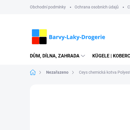
Přejít
Obchodní podmínky
Ochrana osobních údajů
C
na
obsah
DŮM, DÍLNA, ZAHRADA
KÜGELE | KOBERC
Domů
Nezařazeno
Ceys chemická kotva Polyes
Neohodnoceno
Podrobnosti hodn
NOVINKA