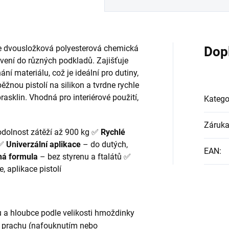
e dvousložková polyesterová chemická 
Dop
ení do různých podkladů. Zajišťuje 
 materiálu, což je ideální pro dutiny, 
žnou pistolí na silikon a tvrdne rychle 
rasklin. Vhodná pro interiérové použití, 
Katego
Záruk
odolnost zátěží až 900 kg ✅ 
Rychlé 
✅ 
Univerzální aplikace
 – do dutých, 
EAN
:
á formula
 – bez styrenu a ftalátů ✅ 
, aplikace pistolí
u a hloubce podle velikosti hmoždinky
d prachu (nafouknutím nebo