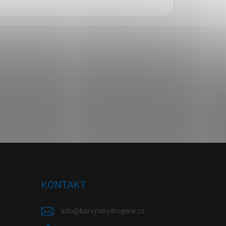
KONTAKT
info
@
barvylakydrogerie.cz