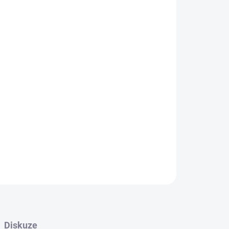
026
MOŽNOSTI DORUČENÍ
Přidat do košíku
hemická malta pro extrémně odolné ukotvení do 
odkladů jako cihla, beton, kámen nebo dřevo. 
6 minut), odolnost zátěží až 900 kg. Ideální pro 
a prasklin.
ZEPTAT SE
HLÍDAT
Diskuze