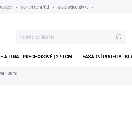
ookies
Reklamační řád
Moje objednávka
Hledat
E A LINA | PŘECHODOVÉ | 270 CM
FASÁDNÍ PROFILY | KL
ter 300ml
ocení
ZNAČKA:
CEYS
487 Kč
/ ks
Měrná
162,33 Kč / 100 ml