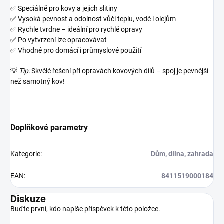
✅ Speciálně pro kovy a jejich slitiny
✅ Vysoká pevnost a odolnost vůči teplu, vodě i olejům
✅ Rychle tvrdne – ideální pro rychlé opravy
✅ Po vytvrzení lze opracovávat
✅ Vhodné pro domácí i průmyslové použití
💡
Tip:
Skvělé řešení při opravách kovových dílů – spoj je pevnější
než samotný kov!
Doplňkové parametry
Kategorie
:
Dům, dílna, zahrada
EAN
:
8411519000184
Diskuze
Buďte první, kdo napíše příspěvek k této položce.