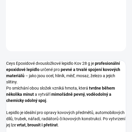
vysokou pevností, určené pro rychlé a trvalé lepení všech kovů a
jejich slitin. Vytváří pevný, odolný a voděodolný spoj, který lze po
vytvrzení brousit i vrtat.
DETAILNÍ INFORMACE
ZEPTAT SE
HLÍDAT
Ceys Epoxidové dvousložkové lepidlo Kov 28 g je
profesionální
epoxidové lepidlo
určené pro
pevné a trvalé spojení kovových
materiálů
– jako jsou ocel, hliník, měď, mosaz, železo a jejich
slitiny.
Po smíchání obou složek vzniká hmota, která
tvrdne během
několika minut
a vytváří
mimořádně pevný, voděodolný a
chemicky odolný spoj
.
Lepidlo je ideální pro opravy kovových předmětů, automobilových
dílů, trubek, nářadí, radiátorů či kovových konstrukcí. Po vytvrzení
jej lze
vrtat, brousit i přetírat
.