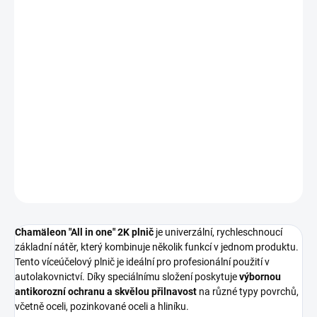
−
+
Přidat do košíku
Chamäleon "All in one" 2K plnič
je dvousložkový akrylátový plnič v
balení 1 litr, který nabízí
několik funkcí v jednom produktu
. Slouží
jako spolehlivá
antikorozní ochrana
s vynikající přilnavostí na
kovové povrchy. Lze ho použít jako
klasický brousitelný plnič
nebo pro metodu
"mokré do mokrého"
, což výrazně urychlí
přípravu povrchu před lakováním.
DETAILNÍ INFORMACE
ZEPTAT SE
HLÍDAT
Chamäleon "All in one" 2K plnič
je univerzální, rychleschnoucí
základní nátěr, který kombinuje několik funkcí v jednom produktu.
Tento víceúčelový plnič je ideální pro profesionální použití v
autolakovnictví. Díky speciálnímu složení poskytuje
výbornou
antikorozní ochranu a skvělou přilnavost
na různé typy povrchů,
včetně oceli, pozinkované oceli a hliníku.