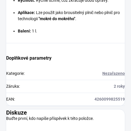
Rychlost:
Rychle schne, což zkracuje dobu opravy.
Aplikace:
Lze použít jako brousitelný plnič nebo plnič pro
technologii
"mokré do mokrého"
.
Balení:
1 l.
Doplňkové parametry
Kategorie
:
Nezařazeno
Záruka
:
2 roky
EAN
:
4260099825519
Diskuze
Buďte první, kdo napíše příspěvek k této položce.