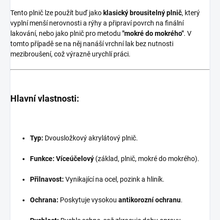
Tento plnič lze použít buď jako
klasický brousitelný plnič
, který
vyplní menší nerovnosti a rýhy a připraví povrch na finální
lakování, nebo jako plnič pro metodu
"mokré do mokrého"
. V
tomto případě se na něj nanáší vrchní lak bez nutnosti
mezibroušení, což výrazně urychlí práci.
Hlavní vlastnosti:
Typ:
Dvousložkový akrylátový plnič.
Funkce:
Víceúčelový
(základ, plnič, mokré do mokrého).
Přilnavost:
Vynikající na ocel, pozink a hliník.
Ochrana:
Poskytuje vysokou
antikorozní ochranu
.