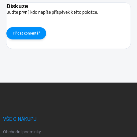
Diskuze
Buďte první, kdo napíše příspěvek k této položce.
Přidat komentář
Z
á
p
a
t
í
VŠE O NÁKUPU
Obchodní podmínky