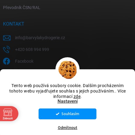
Převodník ČSN/RAL
KONTAKT
info
@
barvylakydrogerie.cz
+420 608 994 999
Facebook
Tento web používá soubory cookie. Dalším procházením
tohoto webu vyjadřujete souhlas s jejich používáním.. Více
informací
zde
.
Nastavení
Souhlasím
Copyright 2026
Barvylakydrogerie
. Všechna práva vyhrazena.
Upravit
Zobrazit
nastavení cookies
Odmítnout
Vytvořil Shoptet