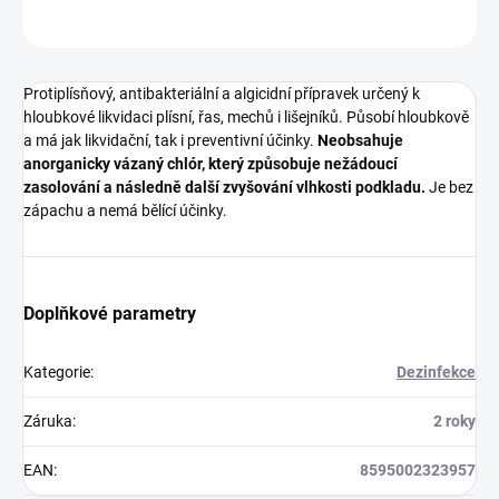
ZEPTAT SE
HLÍDAT
Protiplísňový, antibakteriální a algicidní přípravek určený k
hloubkové likvidaci plísní, řas, mechů i lišejníků. Působí hloubkově
a má jak likvidační, tak i preventivní účinky.
Neobsahuje
anorganicky vázaný chlór, který způsobuje nežádoucí
zasolování a následně další zvyšování vlhkosti podkladu.
Je bez
zápachu a nemá bělící účinky.
Doplňkové parametry
Kategorie
:
Dezinfekce
Záruka
:
2 roky
EAN
:
8595002323957