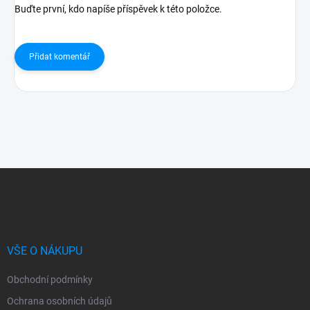
Buďte první, kdo napíše příspěvek k této položce.
Přidat komentář
Z
á
p
a
t
í
VŠE O NÁKUPU
Obchodní podmínky
Ochrana osobních údajů