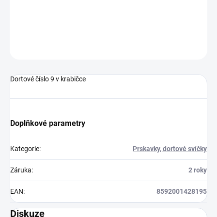
DETAILNÍ INFORMACE
ZEPTAT SE
HLÍDAT
Dortové číslo 9 v krabičce
Doplňkové parametry
Kategorie
:
Prskavky, dortové svíčky
Záruka
:
2 roky
EAN
:
8592001428195
Diskuze