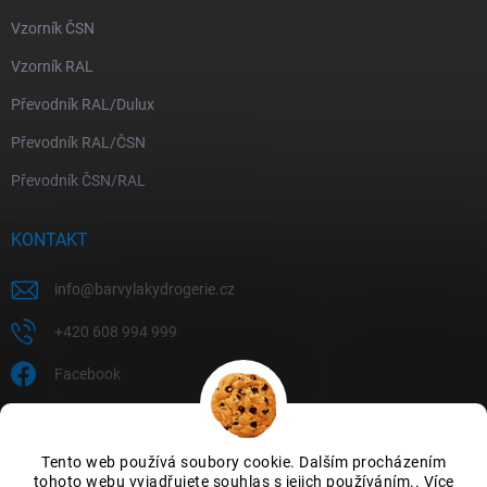
Vzorník ČSN
Vzorník RAL
Převodník RAL/Dulux
Převodník RAL/ČSN
Převodník ČSN/RAL
KONTAKT
info
@
barvylakydrogerie.cz
+420 608 994 999
Facebook
Tento web používá soubory cookie. Dalším procházením
tohoto webu vyjadřujete souhlas s jejich používáním.. Více