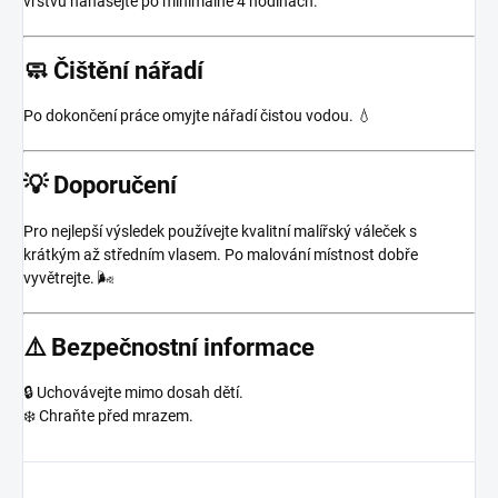
vrstvu nanášejte po minimálně 4 hodinách.
🧼 Čištění nářadí
Po dokončení práce omyjte nářadí čistou vodou. 💧
💡 Doporučení
Pro nejlepší výsledek používejte kvalitní malířský váleček s
krátkým až středním vlasem. Po malování místnost dobře
vyvětrejte. 🌬️
⚠️ Bezpečnostní informace
🔒 Uchovávejte mimo dosah dětí.
❄️ Chraňte před mrazem.