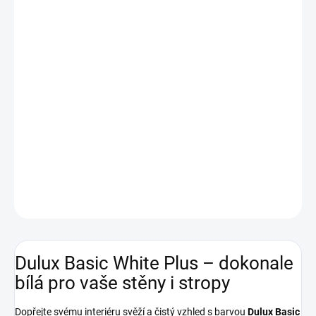
−
+
Přidat do košíku
Dulux Basic White Plus
je kvalitní interiérová bílá barva s vysokou
kryvostí a dokonale matným vzhledem. Snadno se aplikuje,
minimálně odkapává a je vhodná na stěny i stropy. Díky vysoké
bělosti vytvoří svěží a elegantní interiér v každé domácnosti.
DETAILNÍ INFORMACE
ZEPTAT SE
HLÍDAT
Dulux Basic White Plus – dokonale
bílá pro vaše stěny i stropy
Dopřejte svému interiéru svěží a čistý vzhled s barvou
Dulux Basic