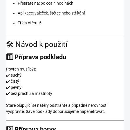
Přetíratelná: po cca 4 hodinách
Aplikace: váleček, štětec nebo stříkání
Třída otěru: 5
🛠️ Návod k použití
1️⃣ Příprava podkladu
Povrch musí být:
✔️ suchý
✔️ čistý
✔️ pevný
✔️ bez prachu a mastnoty
Staré olupující se nátěry odstraňte a případné nerovnosti
vyspravte. Savé podklady doporučujeme napenetrovat.
2️⃣ Příprava barvy