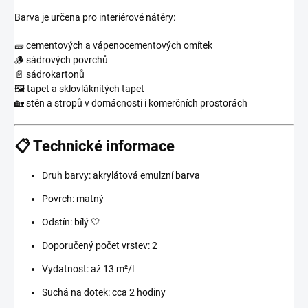
Barva je určena pro interiérové nátěry:
🧱 cementových a vápenocementových omítek
🪵 sádrových povrchů
📄 sádrokartonů
🖼️ tapet a sklovláknitých tapet
🏡 stěn a stropů v domácnosti i komerčních prostorách
📋 Technické informace
Druh barvy: akrylátová emulzní barva
Povrch: matný
Odstín: bílý 🤍
Doporučený počet vrstev: 2
Vydatnost: až 13 m²/l
Suchá na dotek: cca 2 hodiny