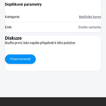
Doplňkové parametry
Kategorie
:
Malířské barvy
EAN
:
Zvolte variantu
Diskuze
Buďte první, kdo napíše příspěvek k této položce.
Přidat komentář
Z
á