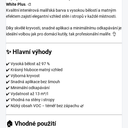
White Plus
. 🎨
Kvalitní interiérová malířská barva s vysokou bělostí a matným
efektem zajistí elegantní vzhled stěn i stropů v každé místnosti.
Díky skvělé kryvosti, snadné aplikaci a minimálnímu odkapávání je
ideální volbou jak pro domácí kutily, tak profesionální malíře. 👌
✨ Hlavní výhody
✔️ Vysoká bělost až 97 %
✔️ Krásný hluboce matný vzhled
✔️ Výborná kryvost
✔️ Snadná aplikace bez šmouh
✔️ Minimální odkapávání
✔️ Vydatnost až 13 m²/l
✔️ Vhodná na stěny i stropy
✔️ Nízký obsah VOC – téměř bez zápachu 🌿
🏠 Vhodné použití