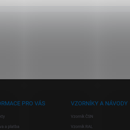
ORMACE PRO VÁS
VZORNÍKY A NÁVODY
kty
Vzorník ČSN
a a platba
Vzorník RAL