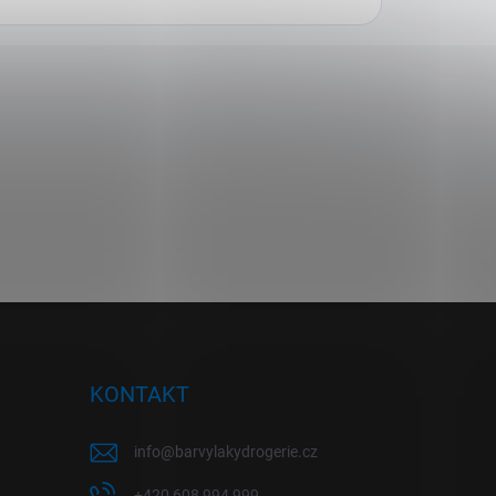
KONTAKT
info
@
barvylakydrogerie.cz
+420 608 994 999