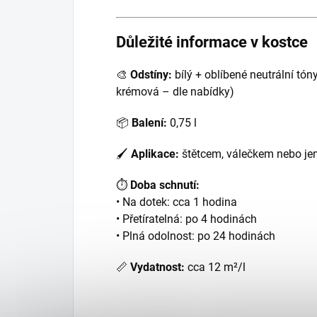
Důležité informace v kostce
🎨
Odstíny:
bílý + oblíbené neutrální tón
krémová – dle nabídky)
📦
Balení:
0,75 l
🖌
Aplikace:
štětcem, válečkem nebo je
⏱
Doba schnutí:
• Na dotek: cca 1 hodina
• Přetíratelná: po 4 hodinách
• Plná odolnost: po 24 hodinách
📏
Vydatnost:
cca 12 m²/l