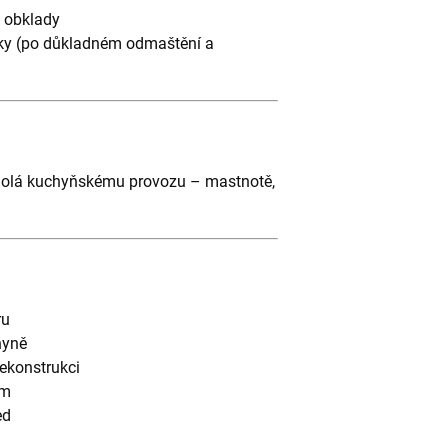
é obklady
sky (po důkladném odmaštění a
 odolá kuchyňskému provozu – mastnotě,
ru
hyně
ekonstrukci
ům
ed