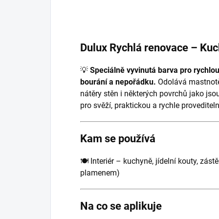
Dulux Rychlá renovace – Ku
💡
Speciálně vyvinutá barva pro rychlou
bourání a nepořádku.
Odolává mastnotě,
nátěry stěn i některých povrchů jako jso
pro svěží, praktickou a rychle provedit
Kam se používá
🍽 Interiér – kuchyně, jídelní kouty, zá
plamenem)
Na co se aplikuje