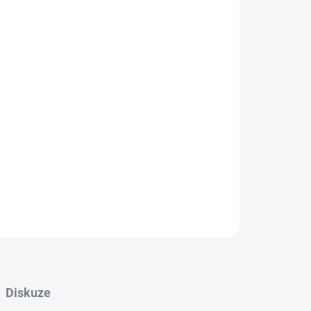
 VARIANTU
MOŽNOSTI DORUČENÍ
Přidat do košíku
ské stěny a povrchy. Odolává mastnotě, páře i
kace bez bourání, moderní vzhled do 24 hodin.
ZEPTAT SE
HLÍDAT
Diskuze