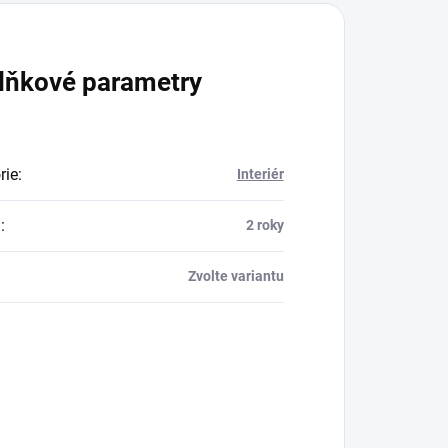
lňkové parametry
rie
:
Interiér
a
:
2 roky
Zvolte variantu