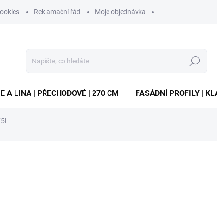
ookies
Reklamační řád
Moje objednávka
Hledat
E A LINA | PŘECHODOVÉ | 270 CM
FASÁDNÍ PROFILY | KL
75l
ocení
ZNAČKA:
AKZO NOBEL
448 Kč
/ ks
Měrná
cena:
ZVOLTE VARIANTU