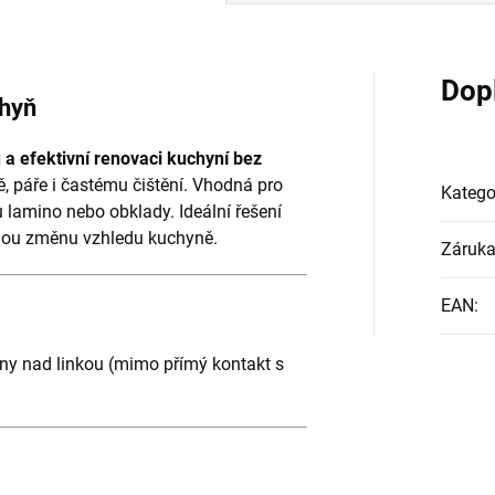
Dop
chyň
 a efektivní renovaci kuchyní bez
 páře i častému čištění. Vhodná pro
Katego
u lamino nebo obklady. Ideální řešení
elnou změnu vzhledu kuchyně.
Záruk
EAN
:
stěny nad linkou (mimo přímý kontakt s