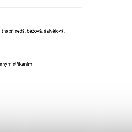
y (např. šedá, béžová, šalvějová,
mným stříkáním