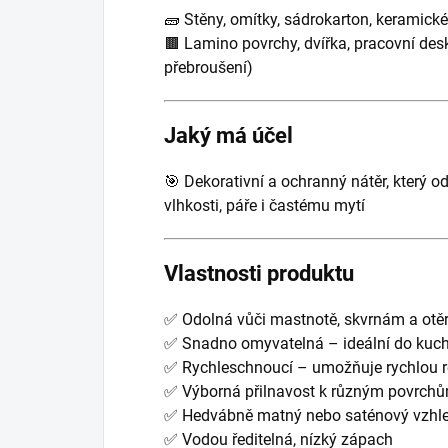
🧱 Stěny, omítky, sádrokarton, keramick
🟫 Lamino povrchy, dvířka, pracovní de
přebroušení)
Jaký má účel
🎯 Dekorativní a ochranný nátěr, který
vlhkosti, páře i častému mytí
Vlastnosti produktu
✅ Odolná vůči mastnotě, skvrnám a otě
✅ Snadno omyvatelná – ideální do kuc
✅ Rychleschnoucí – umožňuje rychlou r
✅ Výborná přilnavost k různým povrch
✅ Hedvábně matný nebo saténový vzhl
✅ Vodou ředitelná, nízký zápach