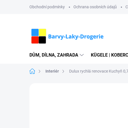
Přejít
Obchodní podmínky
Ochrana osobních údajů
C
na
obsah
DŮM, DÍLNA, ZAHRADA
KÜGELE | KOBERC
Domů
Interiér
Dulux rychlá renovace Kuchyň 0,
Neohodnoceno
Podrobnosti hodn