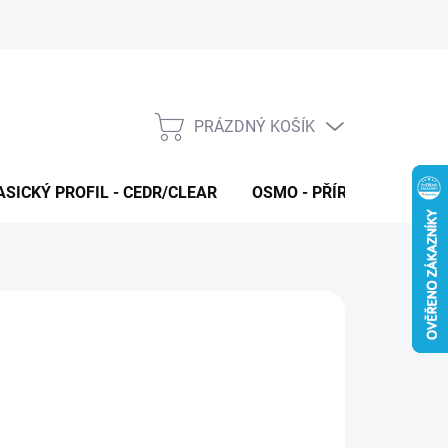
PRÁZDNÝ KOŠÍK
NÁKUPNÍ
KOŠÍK
ASICKÝ PROFIL - CEDR/CLEAR
OSMO - PŘÍRODNÍ OLEJE 