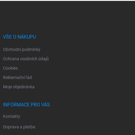
Z
á
p
a
t
í
VŠE O NÁKUPU
Obchodní podmínky
Ochrana osobních údajů
Cookies
Reklamační řád
Moje objednávka
INFORMACE PRO VÁS
Kontakty
Doprava a platba