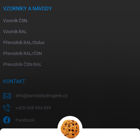
VZORNÍKY A NÁVODY
Vzorník ČSN
Vzorník RAL
Převodník RAL/Dulux
Převodník RAL/ČSN
Převodník ČSN/RAL
KONTAKT
info
@
barvylakydrogerie.cz
+420 608 994 999
Facebook