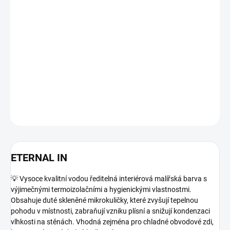
−
+
Přidat do košíku
Interiérová termoizolační barva proti chladu a plísním. Zvyšuje
komfort a zabraňuje kondenzaci vlhkosti
DETAILNÍ INFORMACE
ZEPTAT SE
HLÍDAT
ETERNAL IN
💡 Vysoce kvalitní vodou ředitelná interiérová malířská barva s
výjimečnými termoizolačními a hygienickými vlastnostmi.
Obsahuje duté skleněné mikrokuličky, které zvyšují tepelnou
pohodu v místnosti, zabraňují vzniku plísní a snižují kondenzaci
vlhkosti na stěnách. Vhodná zejména pro chladné obvodové zdi,