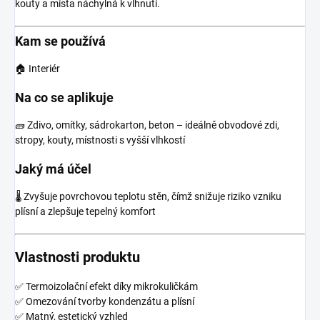
kouty a místa náchylná k vlhnutí.
Kam se používá
🏠 Interiér
Na co se aplikuje
🧱 Zdivo, omítky, sádrokarton, beton – ideálně obvodové zdi,
stropy, kouty, místnosti s vyšší vlhkostí
Jaký má účel
🌡️ Zvyšuje povrchovou teplotu stěn, čímž snižuje riziko vzniku
plísní a zlepšuje tepelný komfort
Vlastnosti produktu
✅ Termoizolační efekt díky mikrokuličkám
✅ Omezování tvorby kondenzátu a plísní
✅ Matný, estetický vzhled