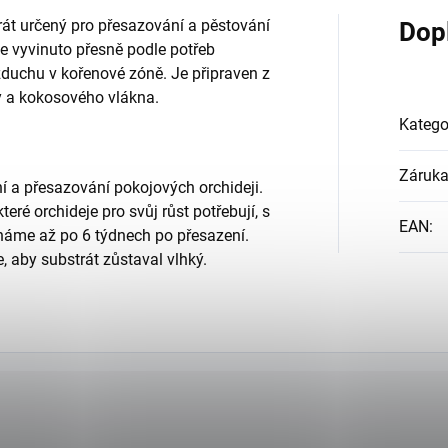
trát určený pro přesazování a pěstování
Dop
je vyvinuto přesně podle potřeb
vzduchu v kořenové zóně. Je připraven z
ry a kokosového vlákna.
Katego
Záruk
ní a přesazování pokojových orchideji.
eré orchideje pro svůj růst potřebují, s
EAN
:
náme až po 6 týdnech po přesazení.
, aby substrát zůstaval vlhký.