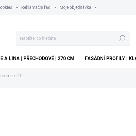
ookies
Reklamační řád
Moje objednávka
Hledat
E A LINA | PŘECHODOVÉ | 270 CM
FASÁDNÍ PROFILY | KL
 bromélie 2L
ocení
ZNAČKA:
FORESTINA
49 Kč
/ ks
Měrná
2,45 Kč / 100 ml
cena:
MOMENTÁLNĚ VYPRODÁN