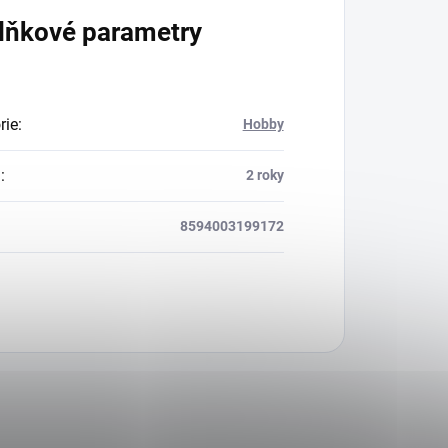
lňkové parametry
rie
:
Hobby
a
:
2 roky
8594003199172