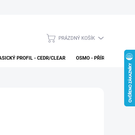
PRÁZDNÝ KOŠÍK
NÁKUPNÍ
KOŠÍK
ASICKÝ PROFIL - CEDR/CLEAR
OSMO - PŘÍRODNÍ OLEJE 
O