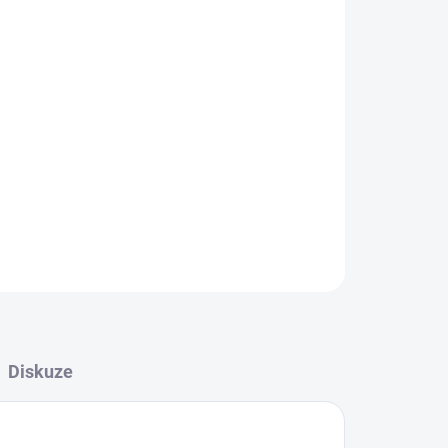
eje a bromélie 2 l Substrát pro orchideje je
o přesazování a pěstování pokojových orchideji.
 přesně podle potřeb orchidej&iacut...
ZEPTAT SE
HLÍDAT
Diskuze