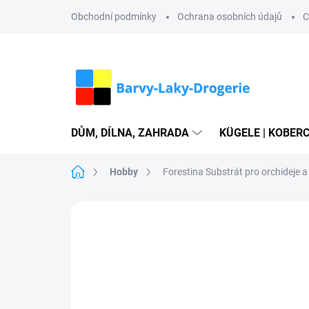
Přejít
Obchodní podmínky
Ochrana osobních údajů
C
na
obsah
DŮM, DÍLNA, ZAHRADA
KÜGELE | KOBERC
Domů
Hobby
Forestina Substrát pro orchideje a
Neohodnoceno
Podrobnosti hodn