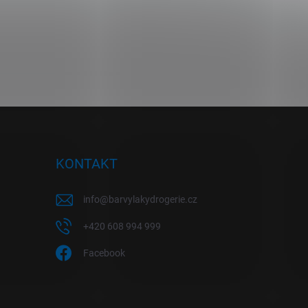
KONTAKT
info
@
barvylakydrogerie.cz
+420 608 994 999
Facebook