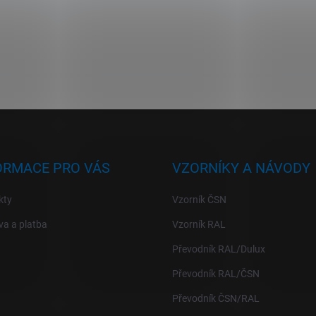
ORMACE PRO VÁS
VZORNÍKY A NÁVODY
kty
Vzorník ČSN
a a platba
Vzorník RAL
Převodník RAL/Dulux
Převodník RAL/ČSN
Převodník ČSN/RAL