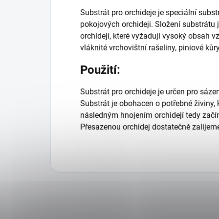
Substrát pro orchideje je speciální subs
pokojových orchideji. Složení substrátu 
orchidejí, které vyžadují vysoký obsah 
vláknité vrchovištní rašeliny, piniové ků
Použití:
Substrát pro orchideje je určen pro sáze
Substrát je obohacen o potřebné živiny, kt
následným hnojením orchidejí tedy začí
Přesazenou orchidej dostatečně zalijeme