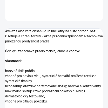
DETAILNÍ INFORMACE
ZEPTAT SE
HLÍDAT
Aviváž s aloe vera obsahuje účinné látky na čistě přírodní bázi.
Ošetřuje a chrání textilní vlákna přírodním způsobem a zachovává
přirozenou prodyšnost prádla.
Účinky: - zanechává prádlo měkké, jemné a voňavé.
Vlastnosti:
barevné i bílé prádlo,
vhodné pro bavlnu, vlnu, syntetické hedvábí, smíšené textilie a
syntetické tkaniny,
neobsahuje dráždivé parfémované složky, barviva a konzervanty,
maximálně snižuje riziko podráždění pokožky či alergií,
dermatologicky testováno,
vhodné pro citlivou pokožku,