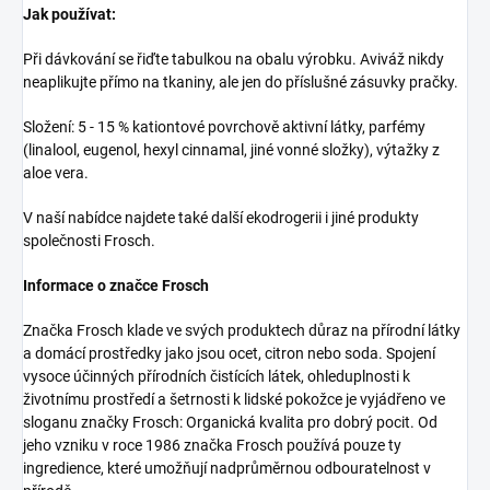
Jak používat:
Při dávkování se řiďte tabulkou na obalu výrobku. Aviváž nikdy
neaplikujte přímo na tkaniny, ale jen do příslušné zásuvky pračky.
Složení: 5 - 15 % kationtové povrchově aktivní látky, parfémy
(linalool, eugenol, hexyl cinnamal, jiné vonné složky), výtažky z
aloe vera.
V naší nabídce najdete také další ekodrogerii i jiné produkty
společnosti Frosch.
Informace o značce Frosch
Značka Frosch klade ve svých produktech důraz na přírodní látky
a domácí prostředky jako jsou ocet, citron nebo soda. Spojení
vysoce účinných přírodních čistících látek, ohleduplnosti k
životnímu prostředí a šetrnosti k lidské pokožce je vyjádřeno ve
sloganu značky Frosch: Organická kvalita pro dobrý pocit. Od
jeho vzniku v roce 1986 značka Frosch používá pouze ty
ingredience, které umožňují nadprůměrnou odbouratelnost v