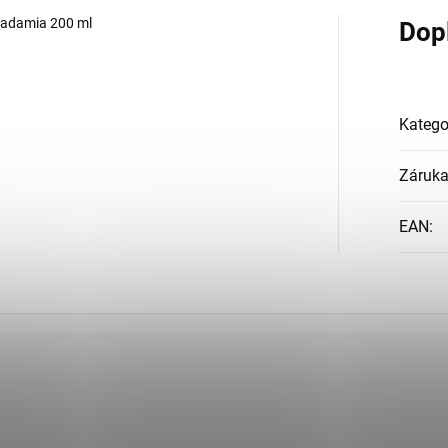
cadamia 200 ml
Dop
Katego
Záruk
EAN
: