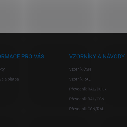
ORMACE PRO VÁS
VZORNÍKY A NÁVODY
kty
Vzorník ČSN
a a platba
Vzorník RAL
Převodník RAL/Dulux
Převodník RAL/ČSN
Převodník ČSN/RAL