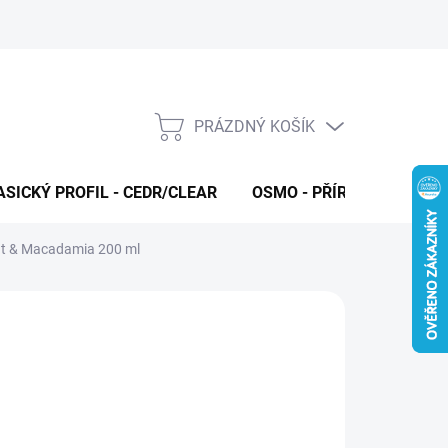
PRÁZDNÝ KOŠÍK
NÁKUPNÍ
KOŠÍK
ASICKÝ PROFIL - CEDR/CLEAR
OSMO - PŘÍRODNÍ OLEJE 
ut & Macadamia 200 ml
O