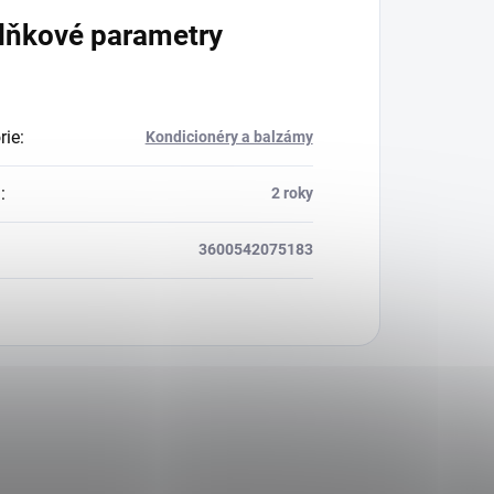
lňkové parametry
rie
:
Kondicionéry a balzámy
a
:
2 roky
3600542075183