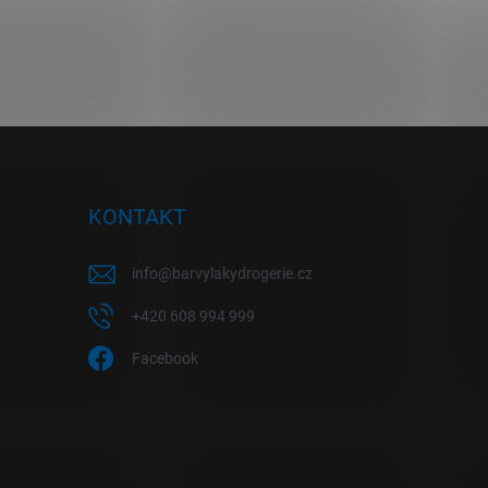
KONTAKT
info
@
barvylakydrogerie.cz
+420 608 994 999
Facebook