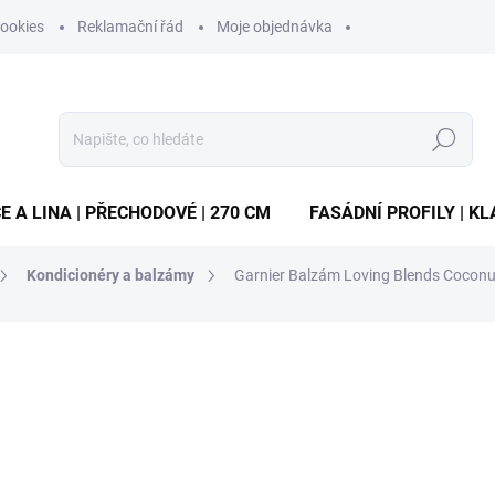
ookies
Reklamační řád
Moje objednávka
Hledat
E A LINA | PŘECHODOVÉ | 270 CM
FASÁDNÍ PROFILY | KL
Kondicionéry a balzámy
Garnier Balzám Loving Blends Cocon
ocení
ZNAČKA:
L'ORÉAL
47 Kč
/ ks
Měrná
23,50 Kč / 100 ml
cena:
MOMENTÁLNĚ VYPRODÁN