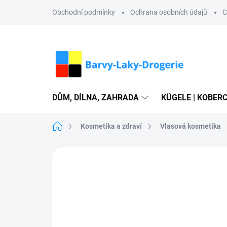
Přejít
Obchodní podmínky
Ochrana osobních údajů
C
na
obsah
DŮM, DÍLNA, ZAHRADA
KÜGELE | KOBERC
Domů
Kosmetika a zdraví
Vlasová kosmetika
Neohodnoceno
Podrobnosti hodn