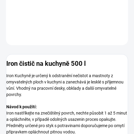
−
+
Přidat do košíku
DETAILNÍ INFORMACE
ZEPTAT SE
HLÍDAT
Iron čistič na kuchyně 500 l
Iron Kuchyně je určený k odstranění nečistot a mastnoty z
omyvatelných ploch v kuchyni a zanechává je lesklé s příjemnou
vůní. Vhodný na pracovní desky, obklady a další omyvatelné
povrchy.
Návod k použití:
Iron nastříkejte na znečištěný povrch, nechte působit 1 až 5 minut
a opláchněte, v případě odolných usazenin proces opakujte.
Předměty určené pro styk s potravinami doporučujeme po omytí
přípravkem opláchnout pitnou vodou.