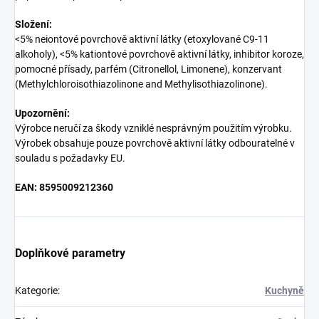
Složení:
<5% neiontové povrchově aktivní látky (etoxylované C9-11
alkoholy), <5% kationtové povrchově aktivní látky, inhibitor koroze,
pomocné přísady, parfém (Citronellol, Limonene), konzervant
(Methylchloroisothiazolinone and Methylisothiazolinone).
Upozornění:
Výrobce neručí za škody vzniklé nesprávným použitím výrobku.
Výrobek obsahuje pouze povrchově aktivní látky odbouratelné v
souladu s požadavky EU.
EAN: 8595009212360
Doplňkové parametry
Kategorie
:
Kuchyně