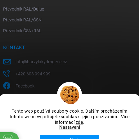
Převodník RAL/Dulux
Převodník RAL/ČSN
Převodník ČSN/RAL
KONTAKT
info
@
barvylakydrogerie.cz
+420 608 994 999
Facebook
Tento web používá soubory cookie. Dalším procházením
tohoto webu vyjadřujete souhlas s jejich používáním.. Více
informací
zde
.
Nastavení