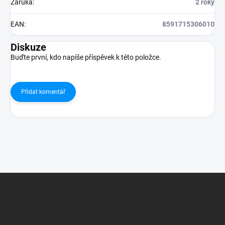
Záruka
:
2 roky
EAN
:
8591715306010
Diskuze
Buďte první, kdo napíše příspěvek k této položce.
Přidat komentář
Z
á
p
a
t