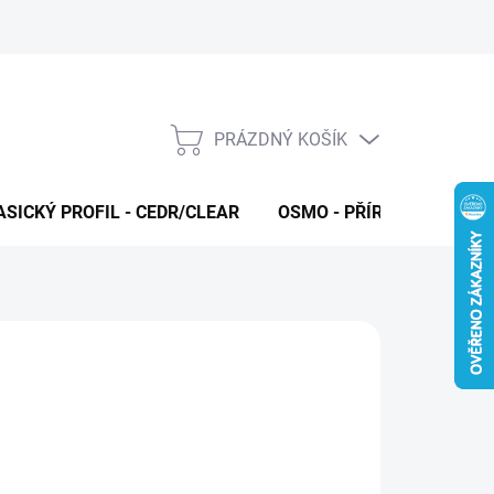
PRÁZDNÝ KOŠÍK
NÁKUPNÍ
KOŠÍK
ASICKÝ PROFIL - CEDR/CLEAR
OSMO - PŘÍRODNÍ OLEJE 
O