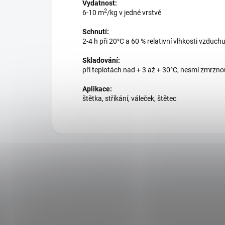
Vydatnost:
2
6-10 m
/kg v jedné vrstvě
Schnutí:
2-4 h při 20°C a 60 % relativní vlhkosti vzduch
Skladování:
při teplotách nad + 3 až + 30°C, nesmí zmrzno
Aplikace:
štětka, stříkání, váleček, štětec