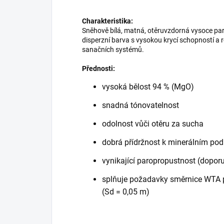
Charakteristika:
Sněhově bílá, matná, otěruvzdorná vysoce par
disperzní barva s vysokou krycí schopností a 
sanačních systémů.
Přednosti:
vysoká bělost 94 % (MgO)
snadná tónovatelnost
odolnost vůči otěru za sucha
dobrá přídržnost k minerálním po
vynikající paropropustnost (dopo
splňuje požadavky směrnice WTA p
(Sd = 0,05 m)