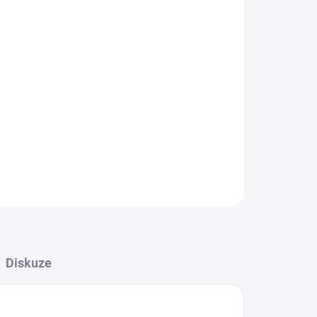
stika: Sněhově bílá, matná, otěruvzdorná vysoce
í interiérová disperzní barva s vysokou krycí
, vhodná k nátěrům omítek sanačních systémů.
 (M...
ZEPTAT SE
HLÍDAT
Diskuze