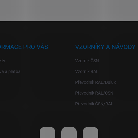
ORMACE PRO VÁS
VZORNÍKY A NÁVODY
kty
Vzorník ČSN
a a platba
Vzorník RAL
Převodník RAL/Dulux
Převodník RAL/ČSN
Převodník ČSN/RAL