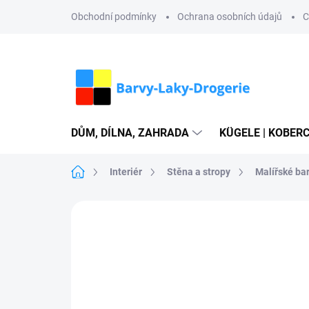
Přejít
Obchodní podmínky
Ochrana osobních údajů
C
na
obsah
DŮM, DÍLNA, ZAHRADA
KÜGELE | KOBERC
Domů
Interiér
Stěna a stropy
Malířské ba
Neohodnoceno
Podrobnosti hodn