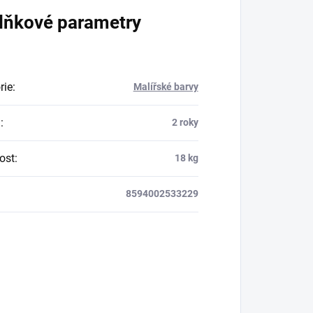
lňkové parametry
rie
:
Malířské barvy
a
:
2 roky
ost
:
18 kg
8594002533229