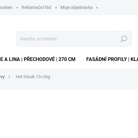
ookies
Reklamační řád
Moje objednávka
Hledat
E A LINA | PŘECHODOVÉ | 270 CM
FASÁDNÍ PROFILY | KL
rvy
Het Klasik 15+3kg
ocení
ZNAČKA:
SURTEP.CZ
928 Kč
/ ks
Měrná
30,93 Kč / 100 g
cena:
MOMENTÁLNĚ VYPRODÁN