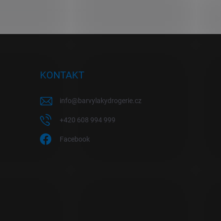
KONTAKT
info
@
barvylakydrogerie.cz
+420 608 994 999
Facebook