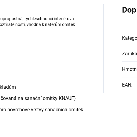
Dop
opropustná, rychleschnoucí interiérová
roztíratelností, vhodná k nátěrům omítek
Katego
Záruk
Hmotn
EAN
:
dkladům
ručovaná na sanační omítky KNAUF)
ro povrchové vrstvy sanačních omítek