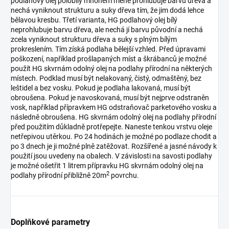
podlahový olej polobílý mnohem méně prohlubuje barvu dřeva a
nechá vyniknout strukturu a suky dřeva tím, že jim dodá lehce
bělavou kresbu. Třetí varianta, HG podlahový olej bílý
neprohlubuje barvu dřeva, ale nechá jí barvu původní a nechá
zcela vyniknout strukturu dřeva a suky s plným bílým
prokreslením. Tím získá podlaha bělejší vzhled. Před úpravami
poškození, například prošlapaných míst a škrábanců je možné
použít HG skvrnám odolný olej na podlahy přírodní na některých
místech. Podklad musí být nelakovaný, čistý, odmaštěný, bez
leštidel a bez vosku. Pokud je podlaha lakovaná, musí být
obroušena. Pokud je navoskovaná, musí být nejprve odstraněn
vosk, například přípravkem HG odstraňovač parketového vosku a
následně obroušena. HG skvrnám odolný olej na podlahy přírodní
před použitím důkladně protřepejte. Naneste tenkou vrstvu oleje
netřepivou utěrkou. Po 24 hodinách je možné po podlaze chodit a
po 3 dnech je ji možné plně zatěžovat. Rozšířené a jasné návody k
použití jsou uvedeny na obalech. V závislosti na savosti podlahy
je možné ošetřit 1 litrem přípravku HG skvrnám odolný olej na
2
podlahy přírodní přibližně 20m
povrchu.
Doplňkové parametry