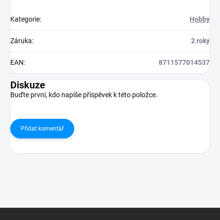
Kategorie
:
Hobby
Záruka
:
2 roky
EAN
:
8711577014537
Diskuze
Buďte první, kdo napíše příspěvek k této položce.
Přidat komentář
Z