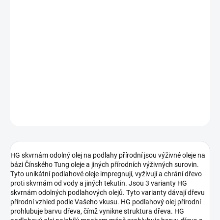
−
+
Přidat do košíku
HG přírodní olej na podlahy 1l HG skvrnám odolný olej na podlahy
přírodní jsou výživné oleje na bázi Čínského Tung oleje a jiných
přírodních výživných surovin. Tyto unikátní podlahové oleje
impregnují, vyživují a chrání dřevo proti skvrnám od vody a jiných
tekutin. Jsou 3 varian...
DETAILNÍ INFORMACE
ZEPTAT SE
HLÍDAT
HG skvrnám odolný olej na podlahy přírodní jsou výživné oleje na
bázi Čínského Tung oleje a jiných přírodních výživných surovin.
Tyto unikátní podlahové oleje impregnují, vyživují a chrání dřevo
proti skvrnám od vody a jiných tekutin. Jsou 3 varianty HG
skvrnám odolných podlahových olejů. Tyto varianty dávají dřevu
přírodní vzhled podle Vašeho vkusu. HG podlahový olej přírodní
prohlubuje barvu dřeva, čímž vynikne struktura dřeva. HG