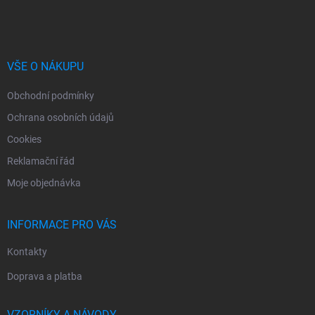
á
p
a
t
í
VŠE O NÁKUPU
Obchodní podmínky
Ochrana osobních údajů
Cookies
Reklamační řád
Moje objednávka
INFORMACE PRO VÁS
Kontakty
Doprava a platba
VZORNÍKY A NÁVODY