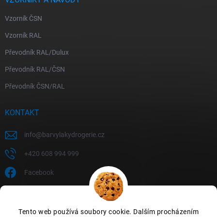
Vzorník ČSN
Vzorník RAL
Převodník RAL/Dulux
Převodník RAL/ČSN
Převodník ČSN/RAL
KONTAKT
info
@
barvylakydrogerie.cz
+420 608 994 999
Facebook
Tento web používá soubory cookie. Dalším procházením