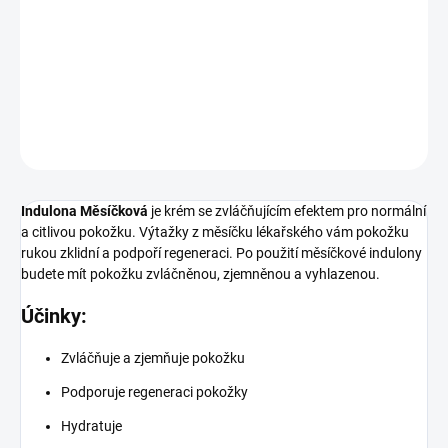
−
+
Přidat do košíku
DETAILNÍ INFORMACE
ZEPTAT SE
HLÍDAT
Indulona Měsíčková
je krém se zvláčňujícím efektem pro normální
a citlivou pokožku. Výtažky z měsíčku lékařského vám pokožku
rukou zklidní a podpoří regeneraci. Po použití měsíčkové indulony
budete mít pokožku zvláčněnou, zjemněnou a vyhlazenou.
Účinky:
Zvláčňuje a zjemňuje pokožku
Podporuje regeneraci pokožky
Hydratuje