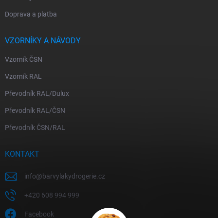
Doprava a platba
VZORNÍKY A NÁVODY
Vzorník ČSN
Vzorník RAL
Převodník RAL/Dulux
Převodník RAL/ČSN
Převodník ČSN/RAL
KONTAKT
info
@
barvylakydrogerie.cz
+420 608 994 999
Facebook