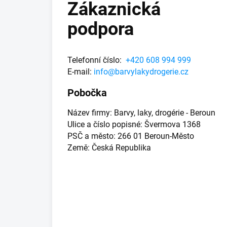
Zákaznická
s
č
podpora
l
á
n
k
Telefonní číslo:
+420 608 994 999
ů
E-mail:
info@barvylakydrogerie.cz
Pobočka
Název firmy: Barvy, laky, drogérie - Beroun
Ulice a číslo popisné: Švermova 1368
PSČ a město: 266 01 Beroun-Město
Země: Česká Republika