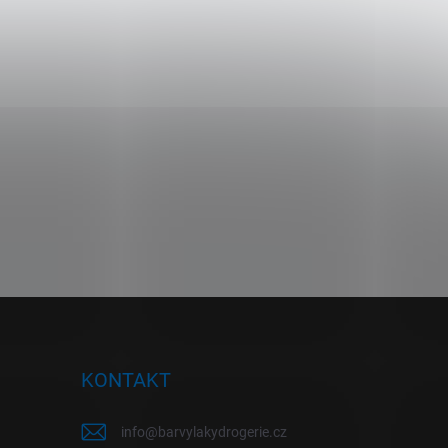
KONTAKT
info
@
barvylakydrogerie.cz