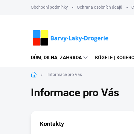
Přejít
Obchodní podmínky
Ochrana osobních údajů
C
na
obsah
DŮM, DÍLNA, ZAHRADA
KÜGELE | KOBERC
Domů
Informace pro Vás
Informace pro Vás
V
ý
p
Kontakty
i