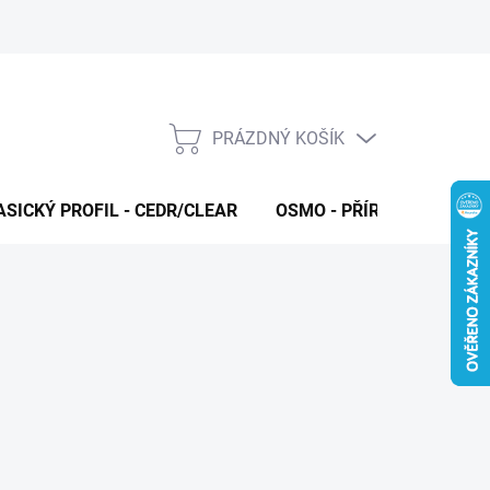
PRÁZDNÝ KOŠÍK
NÁKUPNÍ
KOŠÍK
ASICKÝ PROFIL - CEDR/CLEAR
OSMO - PŘÍRODNÍ OLEJE 