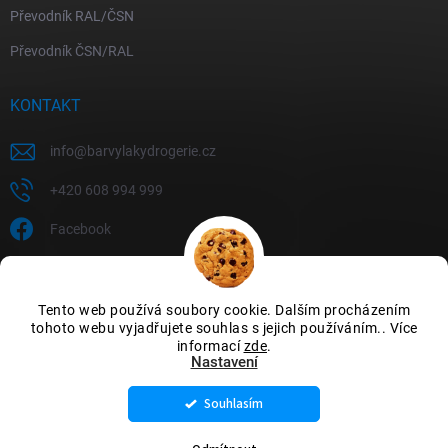
Převodník RAL/ČSN
Převodník ČSN/RAL
KONTAKT
info
@
barvylakydrogerie.cz
+420 608 994 999
Facebook
Tento web používá soubory cookie. Dalším procházením
tohoto webu vyjadřujete souhlas s jejich používáním.. Více
informací
zde
.
Nastavení
Souhlasím
Copyright 2026
Barvylakydrogerie
. Všechna práva vyhrazena.
Upravit
nastavení cookies