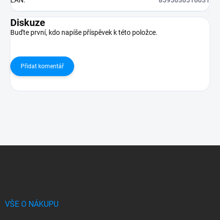
EAN
:
8595030516031
Diskuze
Buďte první, kdo napíše příspěvek k této položce.
Přidat komentář
Z
á
p
a
t
í
VŠE O NÁKUPU