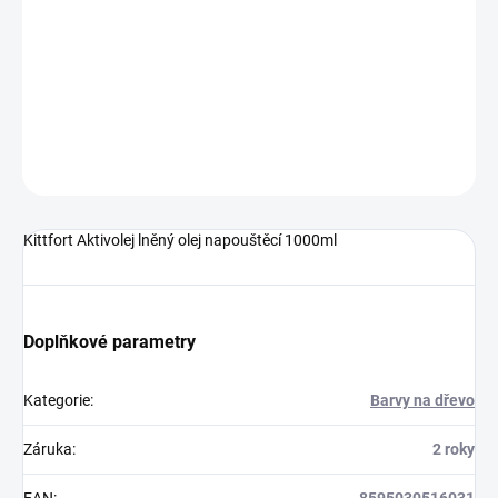
−
+
Přidat do košíku
DETAILNÍ INFORMACE
ZEPTAT SE
HLÍDAT
Kittfort Aktivolej lněný olej napouštěcí 1000ml
Doplňkové parametry
Kategorie
:
Barvy na dřevo
Záruka
:
2 roky