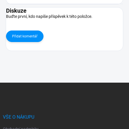
Diskuze
Buďte první, kdo napíše příspěvek k této položce.
Přidat komentář
Z
á
p
a
t
í
VŠE O NÁKUPU