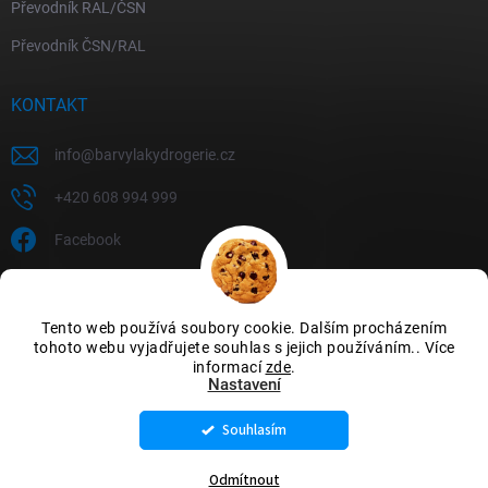
Převodník RAL/ČSN
Převodník ČSN/RAL
KONTAKT
info
@
barvylakydrogerie.cz
+420 608 994 999
Facebook
Tento web používá soubory cookie. Dalším procházením
tohoto webu vyjadřujete souhlas s jejich používáním.. Více
informací
zde
.
Nastavení
Souhlasím
Copyright 2026
Barvylakydrogerie
. Všechna práva vyhrazena.
Upravit
nastavení cookies
Odmítnout
Vytvořil Shoptet