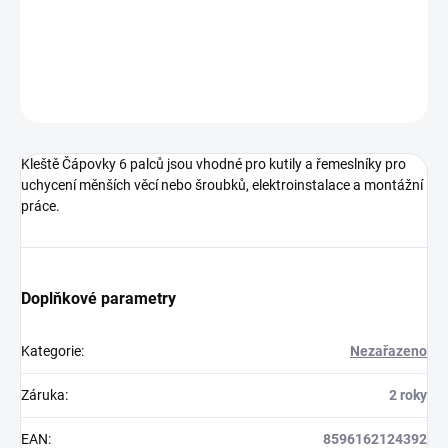
DETAILNÍ INFORMACE
ZEPTAT SE
HLÍDAT
Kleště Čápovky 6 palců jsou vhodné pro kutily a řemeslníky pro
uchycení měnších věcí nebo šroubků, elektroinstalace a montážní
práce.
Doplňkové parametry
Kategorie
:
Nezařazeno
Záruka
:
2 roky
EAN
:
8596162124392