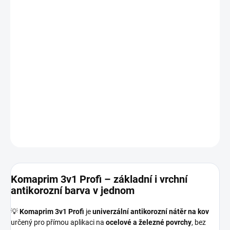
−
+
Přidat do košíku
Univerzální antikorozní barva na železo a ocel. Spojuje základ,
mezivrstvu i vrchní nátěr. Rychlá aplikace, dlouhá životnost,
odolnost proti rzi, vodě i UV. Ideální řešení pro kovové konstrukce a
vybavení.
DETAILNÍ INFORMACE
ZEPTAT SE
HLÍDAT
Komaprim 3v1 Profi – základní i vrchní
antikorozní barva v jednom
💡
Komaprim 3v1 Profi
je
univerzální antikorozní nátěr na kov
určený pro přímou aplikaci na
ocelové a železné povrchy
, bez