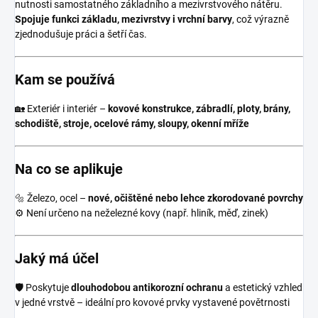
nutnosti samostatného základního a mezivrstvového nátěru.
Spojuje funkci základu, mezivrstvy i vrchní barvy
, což výrazně
zjednodušuje práci a šetří čas.
Kam se používá
🏡 Exteriér i interiér –
kovové konstrukce, zábradlí, ploty, brány,
schodiště, stroje, ocelové rámy, sloupy, okenní mříže
Na co se aplikuje
🔩 Železo, ocel –
nové, očištěné nebo lehce zkorodované povrchy
⚙ Není určeno na neželezné kovy (např. hliník, měď, zinek)
Jaký má účel
🛡 Poskytuje
dlouhodobou antikorozní ochranu
a estetický vzhled
v jedné vrstvě – ideální pro kovové prvky vystavené povětrnosti