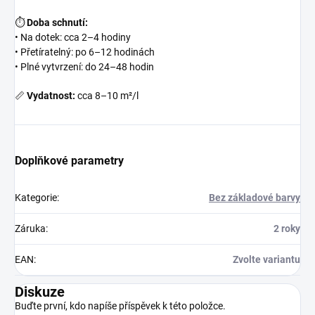
⏱
Doba schnutí:
• Na dotek: cca 2–4 hodiny
• Přetíratelný: po 6–12 hodinách
• Plné vytvrzení: do 24–48 hodin
📏
Vydatnost:
cca 8–10 m²/l
Doplňkové parametry
Kategorie
:
Bez základové barvy
Záruka
:
2 roky
EAN
:
Zvolte variantu
Diskuze
Buďte první, kdo napíše příspěvek k této položce.