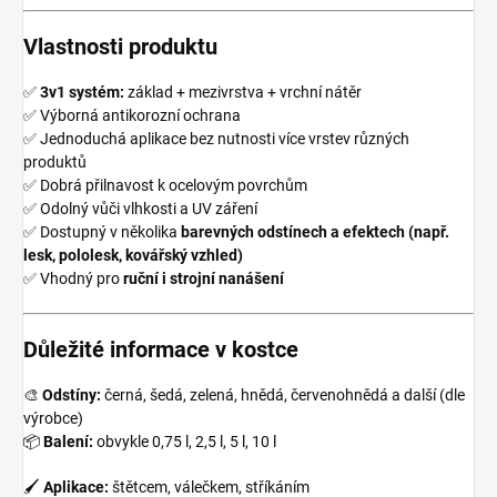
Vlastnosti produktu
✅
3v1 systém:
základ + mezivrstva + vrchní nátěr
✅ Výborná antikorozní ochrana
✅ Jednoduchá aplikace bez nutnosti více vrstev různých
produktů
✅ Dobrá přilnavost k ocelovým povrchům
✅ Odolný vůči vlhkosti a UV záření
✅ Dostupný v několika
barevných odstínech a efektech (např.
lesk, pololesk, kovářský vzhled)
✅ Vhodný pro
ruční i strojní nanášení
Důležité informace v kostce
🎨
Odstíny:
černá, šedá, zelená, hnědá, červenohnědá a další (dle
výrobce)
📦
Balení:
obvykle 0,75 l, 2,5 l, 5 l, 10 l
🖌
Aplikace:
štětcem, válečkem, stříkáním