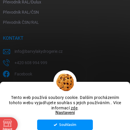
Převodník RAL/Dulux
Převodník RAL/ČSN
Převodník ČSN/RAL
KONTAKT
info
@
barvylakydrogerie.cz
+420 608 994 999
Facebook
Tento web používá soubory cookie. Dalším procházením
tohoto webu vyjadřujete souhlas s jejich používáním.. Více
informací
zde
.
Nastavení
Souhlasím
Copyright 2026
Barvylakydrogerie
. Všechna práva vyhrazena.
Upravit
Zobrazit