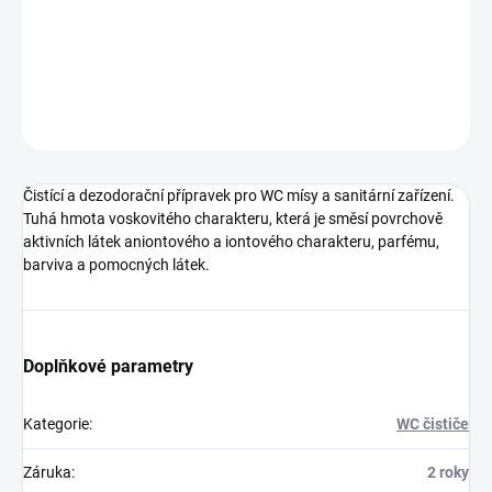
hmota voskovitého charakteru, která je směsí povrchově aktivních
látek ani...
DETAILNÍ INFORMACE
ZEPTAT SE
HLÍDAT
Čistící a dezodorační přípravek pro WC mísy a sanitární zařízení.
Tuhá hmota voskovitého charakteru, která je směsí povrchově
aktivních látek aniontového a iontového charakteru, parfému,
barviva a pomocných látek.
Doplňkové parametry
Kategorie
:
WC čističe
Záruka
:
2 roky