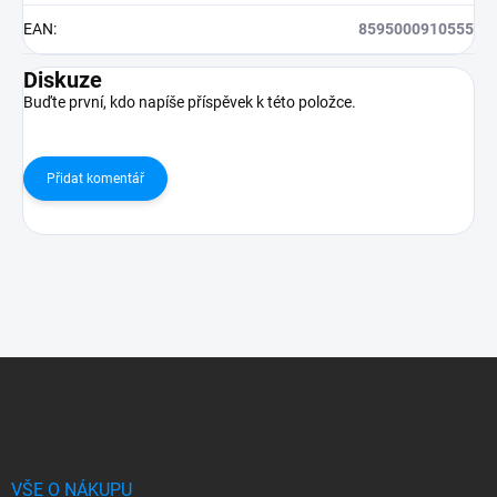
EAN
:
8595000910555
Diskuze
Buďte první, kdo napíše příspěvek k této položce.
Přidat komentář
Z
á
p
a
t
í
VŠE O NÁKUPU