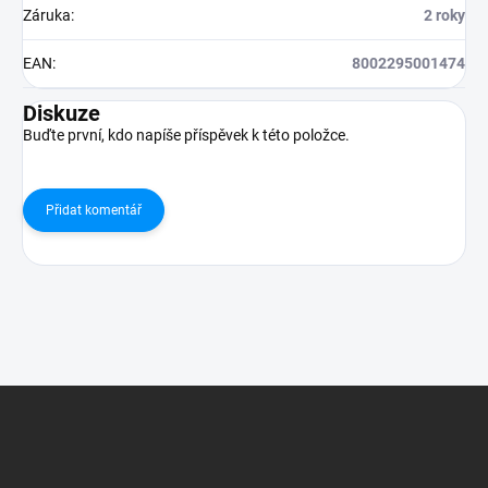
Záruka
:
2 roky
EAN
:
8002295001474
Diskuze
Buďte první, kdo napíše příspěvek k této položce.
Přidat komentář
Z
á
p
a