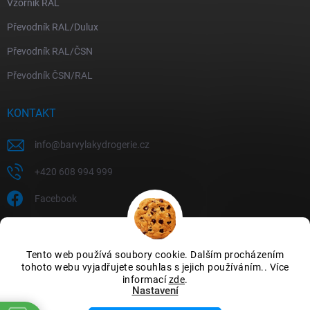
Vzorník RAL
Převodník RAL/Dulux
Převodník RAL/ČSN
Převodník ČSN/RAL
KONTAKT
info
@
barvylakydrogerie.cz
+420 608 994 999
Facebook
Tento web používá soubory cookie. Dalším procházením
tohoto webu vyjadřujete souhlas s jejich používáním.. Více
informací
zde
.
Nastavení