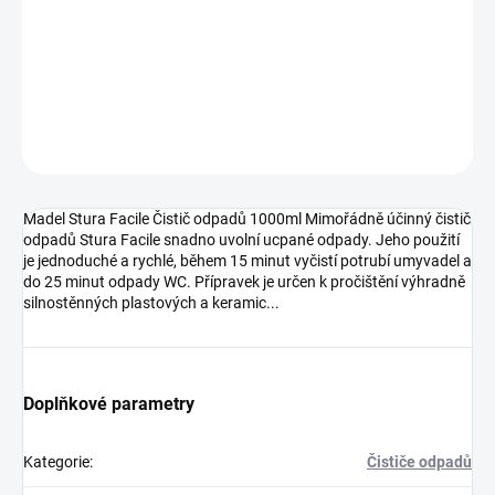
jednoduché a rychlé, během 15 minut vyčistí potrubí umyvadel a
do 25 minut odpady WC. Přípravek je určen k pročištění výhradně
silnostěnných plastových a keramic...
DETAILNÍ INFORMACE
ZEPTAT SE
HLÍDAT
Madel Stura Facile Čistič odpadů 1000ml Mimořádně účinný čistič
odpadů Stura Facile snadno uvolní ucpané odpady. Jeho použití
je jednoduché a rychlé, během 15 minut vyčistí potrubí umyvadel a
do 25 minut odpady WC. Přípravek je určen k pročištění výhradně
silnostěnných plastových a keramic...
Doplňkové parametry
Kategorie
:
Čističe odpadů