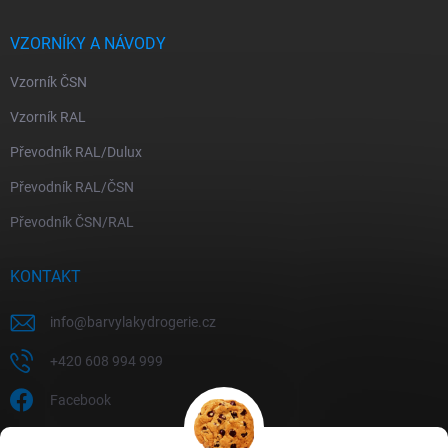
VZORNÍKY A NÁVODY
Vzorník ČSN
Vzorník RAL
Převodník RAL/Dulux
Převodník RAL/ČSN
Převodník ČSN/RAL
KONTAKT
info
@
barvylakydrogerie.cz
+420 608 994 999
Facebook