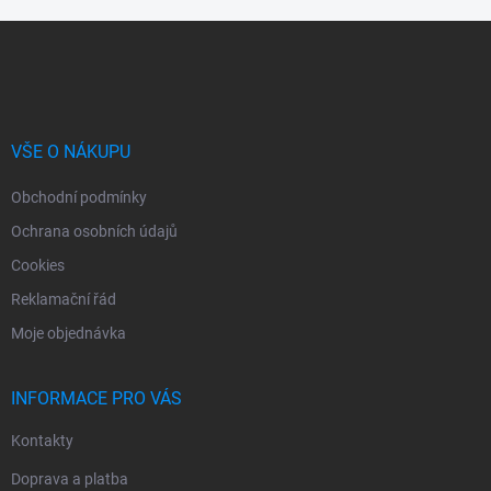
Z
á
p
a
t
í
VŠE O NÁKUPU
Obchodní podmínky
Ochrana osobních údajů
Cookies
Reklamační řád
Moje objednávka
INFORMACE PRO VÁS
Kontakty
Doprava a platba