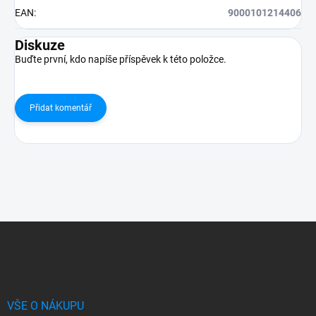
EAN
:
9000101214406
Diskuze
Buďte první, kdo napíše příspěvek k této položce.
Přidat komentář
Z
á
p
a
t
í
VŠE O NÁKUPU