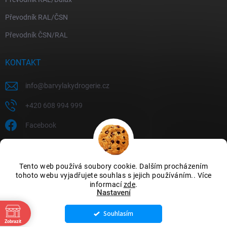
Převodník RAL/ČSN
Převodník ČSN/RAL
KONTAKT
info
@
barvylakydrogerie.cz
+420 608 994 999
Facebook
Tento web používá soubory cookie. Dalším procházením
tohoto webu vyjadřujete souhlas s jejich používáním.. Více
informací
zde
.
Nastavení
Souhlasím
Copyright 2026
Barvylakydrogerie
. Všechna práva vyhrazena.
Upravit
Zobrazit
nastavení cookies