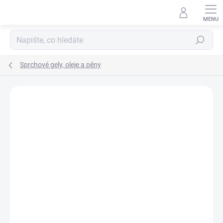
Přejít
na
obsah
Hledat
Sprchové gely, oleje a pěny
Neohodnoceno
Podrobnosti hodnocení
ZNAČKA:
SURTEP.CZ