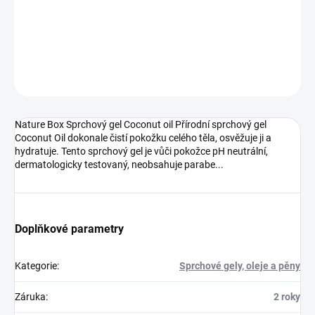
hydratuje. Tento sprchový gel je vůči pokožce pH neutrální,
dermatologicky testovaný, neobsahuje parabe...
DETAILNÍ INFORMACE
ZEPTAT SE
HLÍDAT
Nature Box Sprchový gel Coconut oil Přírodní sprchový gel
Coconut Oil dokonale čistí pokožku celého těla, osvěžuje ji a
hydratuje. Tento sprchový gel je vůči pokožce pH neutrální,
dermatologicky testovaný, neobsahuje parabe...
Doplňkové parametry
Kategorie
:
Sprchové gely, oleje a pěny
Záruka
:
2 roky