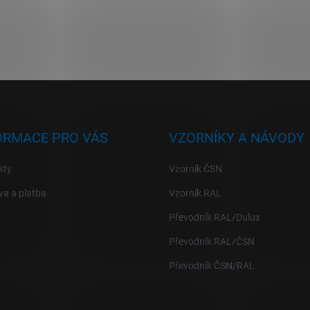
ORMACE PRO VÁS
VZORNÍKY A NÁVODY
kty
Vzorník ČSN
a a platba
Vzorník RAL
Převodník RAL/Dulux
Převodník RAL/ČSN
Převodník ČSN/RAL