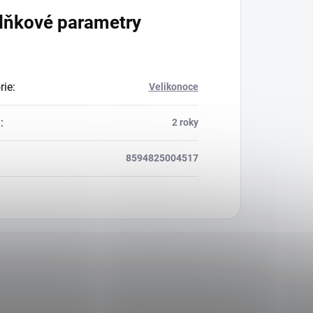
lňkové parametry
rie
:
Velikonoce
a
:
2 roky
8594825004517