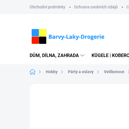
Přejít
Obchodní podmínky
Ochrana osobních údajů
C
na
obsah
DŮM, DÍLNA, ZAHRADA
KÜGELE | KOBERC
Domů
Hobby
Párty a oslavy
Velikonoce
Neohodnoceno
Podrobnosti hodn