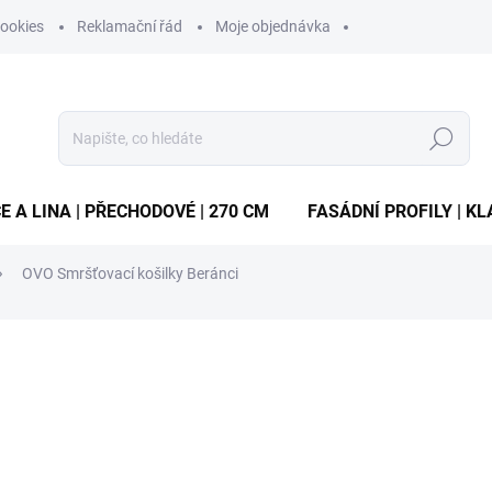
ookies
Reklamační řád
Moje objednávka
Hledat
E A LINA | PŘECHODOVÉ | 270 CM
FASÁDNÍ PROFILY | KL
OVO Smršťovací košilky Beránci
ocení
ZNAČKA:
VYROBCE
18 Kč
/ ks
Měrná
SKLADEM
(1 KS)
cena:
MŮŽEME DORUČIT DO:
11.8.2