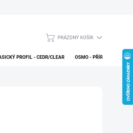
PRÁZDNÝ KOŠÍK
NÁKUPNÍ
KOŠÍK
ASICKÝ PROFIL - CEDR/CLEAR
OSMO - PŘÍRODNÍ OLEJE 
026
MOŽNOSTI DORUČENÍ