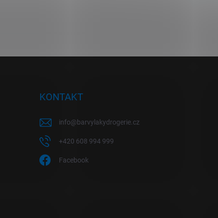
KONTAKT
info
@
barvylakydrogerie.cz
+420 608 994 999
Facebook