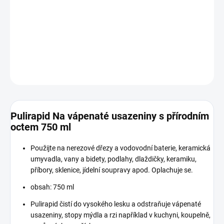
−
+
Přidat do košíku
DETAILNÍ INFORMACE
ZEPTAT SE
HLÍDAT
Pulirapid Na vápenaté usazeniny s přírodním
octem 750 ml
Použijte na nerezové dřezy a vodovodní baterie, keramická
umyvadla, vany a bidety, podlahy, dlaždičky, keramiku,
příbory, sklenice, jídelní soupravy apod. Oplachuje se.
obsah: 750 ml
Pulirapid čistí do vysokého lesku a odstraňuje vápenaté
usazeniny, stopy mýdla a rzi například v kuchyni, koupelně,