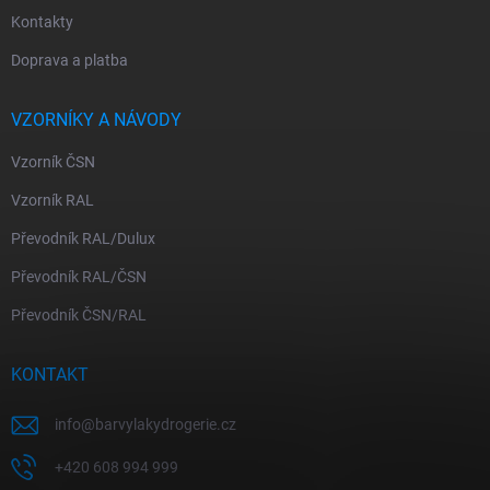
Kontakty
Doprava a platba
VZORNÍKY A NÁVODY
Vzorník ČSN
Vzorník RAL
Převodník RAL/Dulux
Převodník RAL/ČSN
Převodník ČSN/RAL
KONTAKT
info
@
barvylakydrogerie.cz
+420 608 994 999