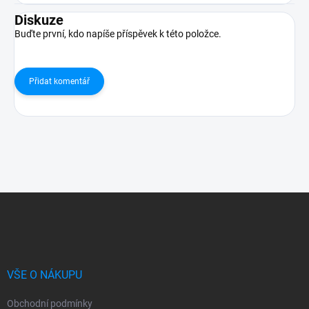
Diskuze
Buďte první, kdo napíše příspěvek k této položce.
Přidat komentář
Z
á
p
a
t
í
VŠE O NÁKUPU
Obchodní podmínky