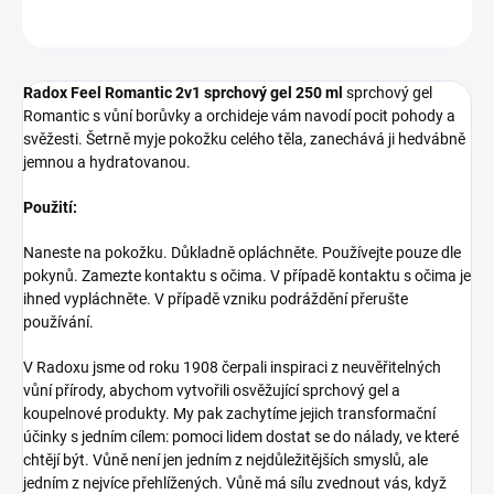
ZEPTAT SE
HLÍDAT
Radox Feel Romantic 2v1 sprchový gel 250 ml
sprchový gel
Romantic s vůní borůvky a orchideje vám navodí pocit pohody a
svěžesti. Šetrně myje pokožku celého těla, zanechává ji hedvábně
jemnou a hydratovanou.
Použití:
Naneste na pokožku. Důkladně opláchněte. Používejte pouze dle
pokynů. Zamezte kontaktu s očima. V případě kontaktu s očima je
ihned vypláchněte. V případě vzniku podráždění přerušte
používání.
V Radoxu jsme od roku 1908 čerpali inspiraci z neuvěřitelných
vůní přírody, abychom vytvořili osvěžující sprchový gel a
koupelnové produkty. My pak zachytíme jejich transformační
účinky s jedním cílem: pomoci lidem dostat se do nálady, ve které
chtějí být. Vůně není jen jedním z nejdůležitějších smyslů, ale
jedním z nejvíce přehlížených. Vůně má sílu zvednout vás, když