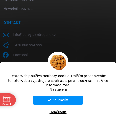
Převodník ČSN/RAL
KONTAKT
info
@
barvylakydrogerie.cz
+420 608 994 999
Facebook
Tento web používá soubory cookie. Dalším procházením
tohoto webu vyjadřujete souhlas s jejich používáním.. Více
informací
zde
.
Nastavení
Souhlasím
Copyright 2026
Barvylakydrogerie
. Všechna práva vyhrazena.
Upravit
Zobrazit
nastavení cookies
Odmítnout
Vytvořil Shoptet