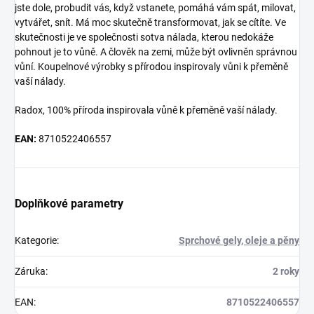
jste dole, probudit vás, když vstanete, pomáhá vám spát, milovat,
vytvářet, snít. Má moc skutečně transformovat, jak se cítíte. Ve
skutečnosti je ve společnosti sotva nálada, kterou nedokáže
pohnout je to vůně. A člověk na zemi, může být ovlivněn správnou
vůní. Koupelnové výrobky s přírodou inspirovaly vůni k přeměně
vaší nálady.
Radox, 100% příroda inspirovala vůně k přeměně vaší nálady.
EAN:
8710522406557
Doplňkové parametry
Kategorie
:
Sprchové gely, oleje a pěny
Záruka
:
2 roky
EAN
:
8710522406557