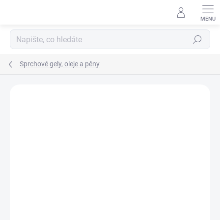
Přejít
na
obsah
Hledat
Sprchové gely, oleje a pěny
Neohodnoceno
Podrobnosti hodnocení
ZNAČKA:
UNILEVER