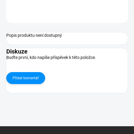
ZEPTAT SE
HLÍDAT
Popis produktu není dostupný
Diskuze
Buďte první, kdo napíše příspěvek k této položce.
Přidat komentář
Z