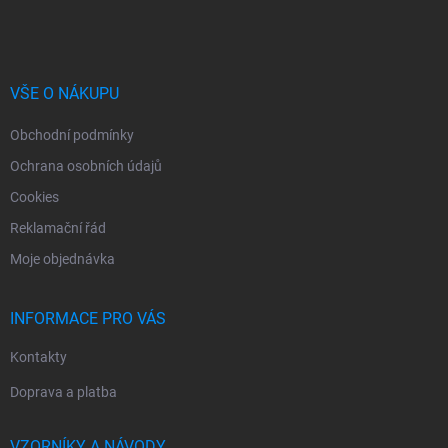
á
p
a
t
í
VŠE O NÁKUPU
Obchodní podmínky
Ochrana osobních údajů
Cookies
Reklamační řád
Moje objednávka
INFORMACE PRO VÁS
Kontakty
Doprava a platba
VZORNÍKY A NÁVODY