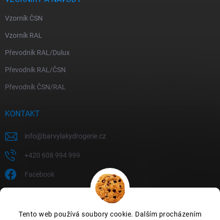
Vzorník ČSN
Vzorník RAL
Převodník RAL/Dulux
Převodník RAL/ČSN
Převodník ČSN/RAL
KONTAKT
info
@
barvylakydrogerie.cz
+420 608 994 999
Facebook
Tento web používá soubory cookie. Dalším procházením