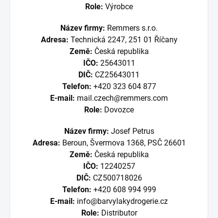
Role:
Výrobce
Název firmy:
Remmers s.r.o.
Adresa:
Technická 2247, 251 01 Říčany
Země:
Česká republika
IČO:
25643011
DIČ:
CZ25643011
Telefon:
+420 323 604 877
E-mail:
mail.czech@remmers.com
Role:
Dovozce
Název firmy:
Josef Petrus
Adresa:
Beroun, Švermova 1368, PSČ 26601
Země:
Česká republika
IČO:
12240257
DIČ:
CZ500718026
Telefon:
+420 608 994 999
E-mail:
info@barvylakydrogerie.cz
Role:
Distributor