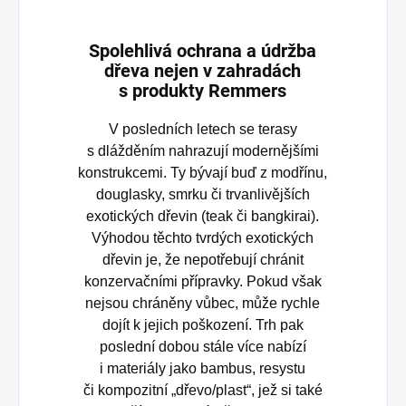
Spolehlivá ochrana a údržba
dřeva nejen v zahradách
s produkty Remmers
V posledních letech se terasy
s dlážděním nahrazují modernějšími
konstrukcemi. Ty bývají buď z modřínu,
douglasky, smrku či trvanlivějších
exotických dřevin (teak či bangkirai).
Výhodou těchto tvrdých exotických
dřevin je, že nepotřebují chránit
konzervačními přípravky. Pokud však
nejsou chráněny vůbec, může rychle
dojít k jejich poškození. Trh pak
poslední dobou stále více nabízí
i materiály jako bambus, resystu
či kompozitní „dřevo/plast“, jež si také