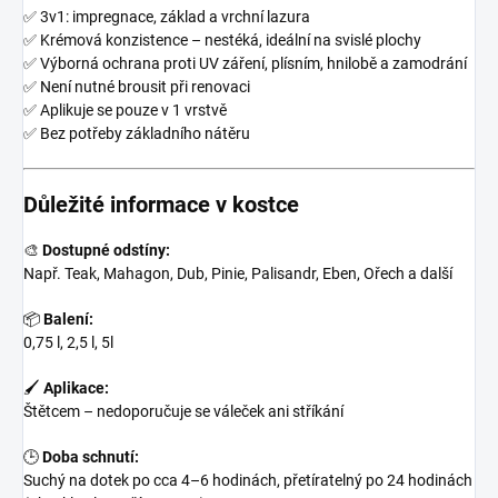
✅ 3v1: impregnace, základ a vrchní lazura
✅ Krémová konzistence – nestéká, ideální na svislé plochy
✅ Výborná ochrana proti UV záření, plísním, hnilobě a zamodrání
✅ Není nutné brousit při renovaci
✅ Aplikuje se pouze v 1 vrstvě
✅ Bez potřeby základního nátěru
Důležité informace v kostce
🎨
Dostupné odstíny:
Např. Teak, Mahagon, Dub, Pinie, Palisandr, Eben, Ořech a další
📦
Balení:
0,75 l, 2,5 l, 5l
🖌
Aplikace:
Štětcem – nedoporučuje se váleček ani stříkání
🕒
Doba schnutí:
Suchý na dotek po cca 4–6 hodinách, přetíratelný po 24 hodinách