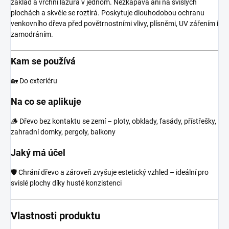
základ a vrchní lazura v jednom. Nezkapává ani na svislých
plochách a skvěle se roztírá. Poskytuje dlouhodobou ochranu
venkovního dřeva před povětrnostními vlivy, plísněmi, UV zářením i
zamodráním.
Kam se používá
🏡 Do exteriéru
Na co se aplikuje
🪵 Dřevo bez kontaktu se zemí – ploty, obklady, fasády, přístřešky,
zahradní domky, pergoly, balkony
Jaký má účel
🛡️ Chrání dřevo a zároveň zvyšuje estetický vzhled – ideální pro
svislé plochy díky husté konzistenci
Vlastnosti produktu