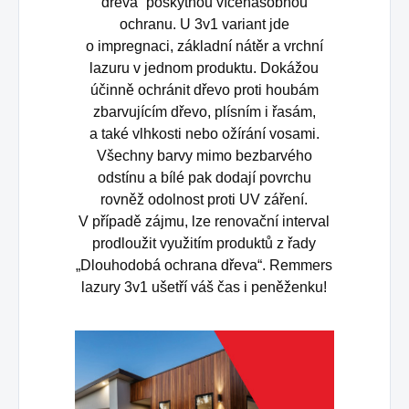
dřeva“ poskytnou vícenásobnou
ochranu. U 3v1 variant jde
o impregnaci, základní nátěr a vrchní
lazuru v jednom produktu. Dokážou
účinně ochránit dřevo proti houbám
zbarvujícím dřevo, plísním i řasám,
a také vlhkosti nebo ožírání vosami.
Všechny barvy mimo bezbarvého
odstínu a bílé pak dodají povrchu
rovněž odolnost proti UV záření.
V případě zájmu, lze renovační interval
prodloužit využitím produktů z řady
„Dlouhodobá ochrana dřeva“. Remmers
lazury 3v1 ušetří váš čas i peněženku!