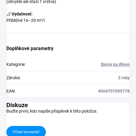
(obvykle ale stačí 1 vrstva)
📐
Vydatnost:
Přibližně 16–20 m²/l
Doplňkové parametry
Kategorie
:
Barvy na dřevo
Záruka
:
2 roky
EAN
:
4004707095778
Diskuze
Buďte první, kdo napíše příspěvek k této položce.
Přidat komentář