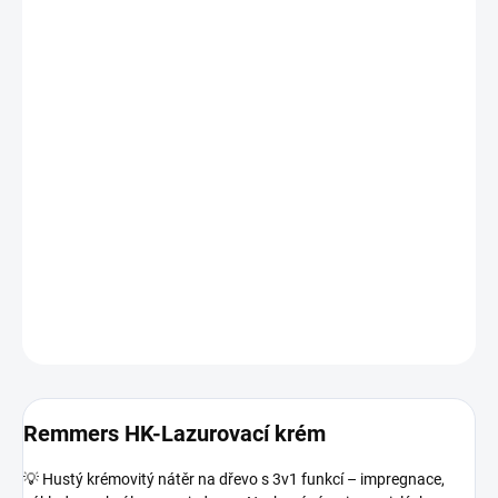
OBJEM
MŮŽEME DORUČIT DO:
ZVOLTE VARIANTU
MOŽNOSTI DORUČENÍ
−
+
Přidat do košíku
Nestékavá lazura 3v1 ideální na svislé plochy. Chrání dřevo a
snadno se aplikuje v jedné vrstvě.
DETAILNÍ INFORMACE
ZEPTAT SE
HLÍDAT
Remmers HK-Lazurovací krém
💡 Hustý krémovitý nátěr na dřevo s 3v1 funkcí – impregnace,